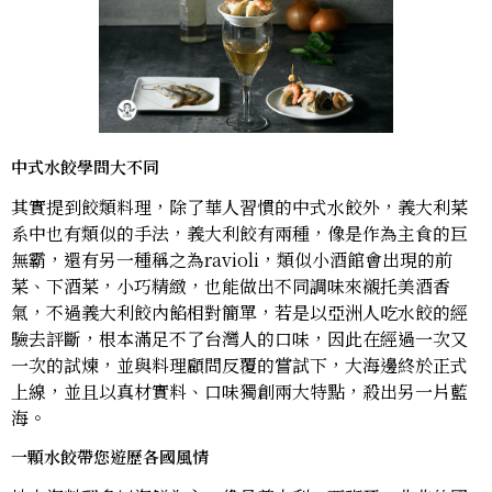
中式水餃學問大不同
其實提到餃類料理，除了華人習慣的中式水餃外，義大利菜
系中也有類似的手法，義大利餃有兩種，像是作為主食的巨
無霸，還有另一種稱之為ravioli，類似小酒館會出現的前
菜、下酒菜，小巧精緻，也能做出不同調味來襯托美酒香
氣，不過義大利餃內餡相對簡單，若是以亞洲人吃水餃的經
驗去評斷，根本滿足不了台灣人的口味，因此在經過一次又
一次的試煉，並與料理顧問反覆的嘗試下，大海邊終於正式
上線，並且以真材實料、口味獨創兩大特點，殺出另一片藍
海。
一顆水餃帶您遊歷各國風情