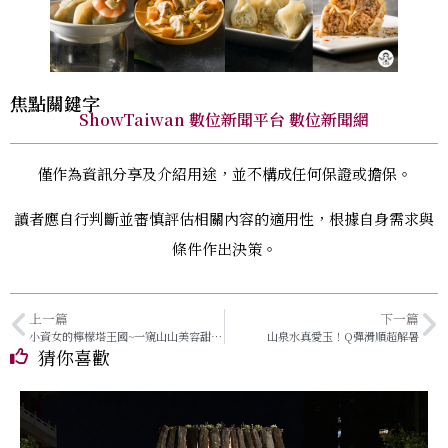
焦點關鍵字
ShowTaiwan 數位新聞平台 數位新聞網
僅作為資訊分享及介紹用途，並不構成任何保證或擔保。
讀者應自行判斷並審慎評估相關內容的適用性，根據自身需求與
條件作出決策。
上一篇
下一篇
小資女的檸檬塔王國~一窺山山美容甜點師的巷弄美學！
山泉水真愛玉！Q彈滑順超解暑
猜你喜歡