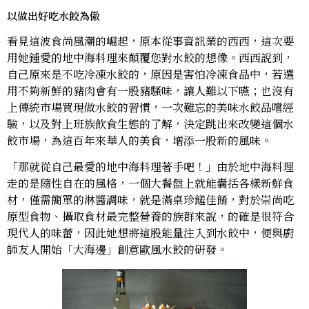
以做出好吃水餃為傲
看見這波食尚風潮的崛起，原本從事資訊業的西西，這次要
用她鍾愛的地中海料理來顛覆您對水餃的想像。西西說到，
自己原來是不吃冷凍水餃的，原因是害怕冷凍食品中，若選
用不夠新鮮的豬肉會有一股豬騷味，讓人難以下嚥；也沒有
上傳統市場買現做水餃的習慣，一次難忘的美味水餃品嚐經
驗，以及對上班族飲食生態的了解，決定跳出來改變這個水
餃市場，為這百年來華人的美食，增添一股新的風味。
「那就從自己最愛的地中海料理著手吧！」由於地中海料理
走的是隨性自在的風格，一個大餐盤上就能囊括各樣新鮮食
材，僅需簡單的淋醬調味，就是滿桌珍饈佳餚，對於崇尚吃
原型食物、攝取食材最完整營養的族群來說，的確是很符合
現代人的味蕾，因此她想將這股能量注入到水餃中，便與廚
師友人開始「大海邊」創意歐風水餃的研發。