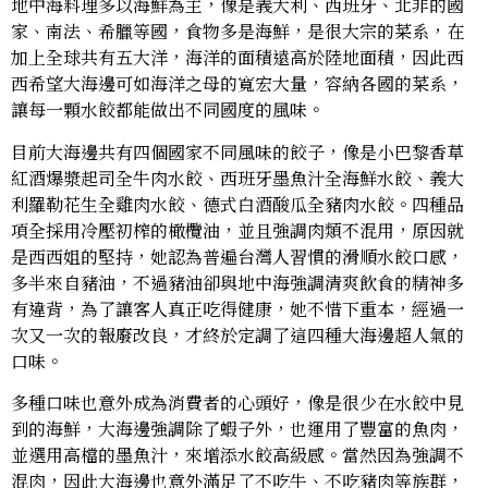
地中海料理多以海鮮為主，像是義大利、西班牙、北非的國
家、南法、希臘等國，食物多是海鮮，是很大宗的菜系，在
加上全球共有五大洋，海洋的面積遠高於陸地面積，因此西
西希望大海邊可如海洋之母的寬宏大量，容納各國的菜系，
讓每一顆水餃都能做出不同國度的風味。
目前大海邊共有四個國家不同風味的餃子，像是小巴黎香草
紅酒爆漿起司全牛肉水餃、西班牙墨魚汁全海鮮水餃、義大
利羅勒花生全雞肉水餃、德式白酒酸瓜全豬肉水餃。四種品
項全採用冷壓初榨的橄欖油，並且強調肉類不混用，原因就
是西西姐的堅持，她認為普遍台灣人習慣的滑順水餃口感，
多半來自豬油，不過豬油卻與地中海強調清爽飲食的精神多
有違背，為了讓客人真正吃得健康，她不惜下重本，經過一
次又一次的報廢改良，才終於定調了這四種大海邊超人氣的
口味。
多種口味也意外成為消費者的心頭好，像是很少在水餃中見
到的海鮮，大海邊強調除了蝦子外，也運用了豐富的魚肉，
並選用高檔的墨魚汁，來增添水餃高級感。當然因為強調不
混肉，因此大海邊也意外滿足了不吃牛、不吃豬肉等族群，