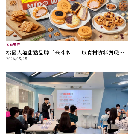
美食饗宴
桃園人氣甜點品牌「米斗多」 以真材實料與職人
2026/05/25
精神打造值得分享的幸福味道