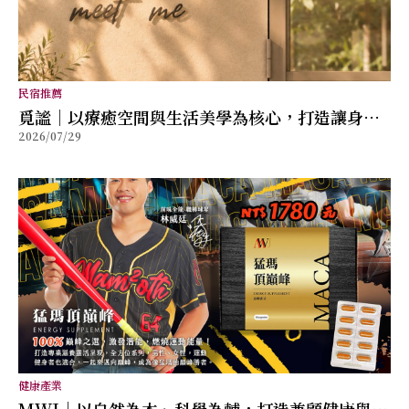
民宿推薦
覓謐｜以療癒空間與生活美學為核心，打造讓身心
2026/07/29
放鬆的質感生活提案
健康產業
MWJ｜以自然為本、科學為輔，打造兼顧健康與幸