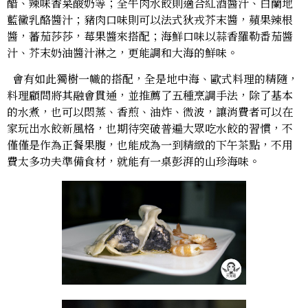
醋、辣味香菜酸奶等；全牛肉水餃則適合紅酒醬汁、白蘭地
藍黴乳酪醬汁；豬肉口味則可以法式狄戎芥末醬，蘋果辣根
醬，蕃茄莎莎，莓果醬來搭配；海鮮口味以蒜香羅勒番茄醬
汁、芥末奶油醬汁淋之，更能調和大海的鮮味。
會有如此獨樹一幟的搭配，全是地中海、歐式料理的精隨，
料理顧問將其融會貫通，並推薦了五種烹調手法，除了基本
的水煮，也可以悶蒸、香煎、油炸、微波，讓消費者可以在
家玩出水餃新風格，也期待突破普遍大眾吃水餃的習慣，不
僅僅是作為正餐果腹，也能成為一到精緻的下午茶點，不用
費太多功夫準備食材，就能有一桌彭湃的山珍海味。