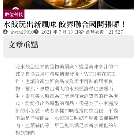
數位科技
水餃玩出新風味 餃界聯合國開張囉！
awful0910
2021 年 7 月 13 日
瀏覽次數：21,527
文章重點
吃水餃您追求的是物美價廉？還是美味多汁的口
感？自從五月中旬疫情爆發後，WFH宅在家工
作，也讓冷凍生鮮食品成為炙手可熱的居家良
物，當然，專屬台灣人的水餃經濟學也應運而
生。舉凡各大廠都為了能夠符合消費者的行為模
式，紛紛推出各類型的商品，像是為了小家庭設
計的小包裝，或者多樣口味混搭的綜合包，不過
不論是何種商品，水餃的口味總不脫離高麗菜豬
肉、韭菜豬肉等，早已無法滿足求新求變化的年
輕族群們。