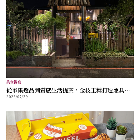
美食饗宴
從市集選品到質感生活提案，金枝玉葉打造兼具風
2026/07/29
格與舒適的女性穿搭品牌