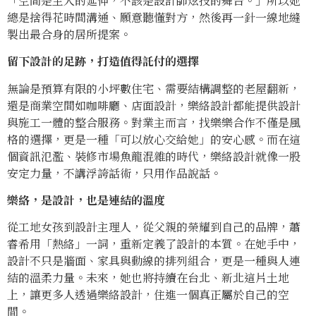
「空間是主人的延伸，不該是設計師炫技的舞台。」所以她
總是捨得花時間溝通、願意聽懂對方，然後再一針一線地縫
製出最合身的居所提案。
留下設計的足跡，打造值得託付的選擇
無論是預算有限的小坪數住宅、需要結構調整的老屋翻新，
還是商業空間如咖啡廳、店面設計，樂絡設計都能提供設計
與施工一體的整合服務。對業主而言，找樂樂合作不僅是風
格的選擇，更是一種「可以放心交給她」的安心感。而在這
個資訊氾濫、裝修市場魚龍混雜的時代，樂絡設計就像一股
安定力量，不講浮誇話術，只用作品說話。
樂絡，是設計，也是連結的溫度
從工地女孩到設計主理人，從父親的榮耀到自己的品牌，蕭
睿希用「熱絡」一詞，重新定義了設計的本質。在她手中，
設計不只是牆面、家具與動線的排列組合，更是一種與人連
結的溫柔力量。未來，她也將持續在台北、新北這片土地
上，讓更多人透過樂絡設計，住進一個真正屬於自己的空
間。