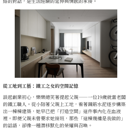
絡的對話，是生活經驗的延伸與情感的承接。
從工地到工藝：鐵工之女的空間記憶
談起創業初心，樂樂總笑著提起父親——一位19歲就當老闆
的鐵工職人。從小陪著父親上工地，看著鋼筋水泥逐步構築
出一棟棟建築，她早已把「打造空間」這件事內化在血液
裡。即便父親未曾要求她接班，那些「這棟幾樓是我做的」
的話語，卻像一種潛移默化的榮耀與召喚。