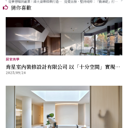
從夢想唱到創業！鋒大音樂娛樂打造桃園音樂人的專屬舞台
從愛出發，堅持純粹：「動凍乾」打造寵物零食新標準
猜你喜歡
居家美學
肯星室內裝修設計有限公司 以「十分空間」實現以
2025/09/24
人為本的設計新篇章