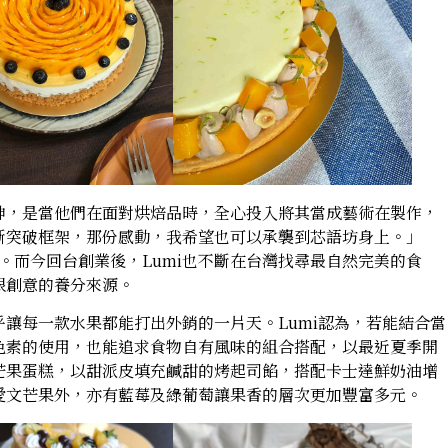
神，是當他們在面對烘焙品時，全心投入將其當成藝術在製作，
斷突破框架，那份感動，我希望也可以承襲到芯語坊身上。」
盡。而今回台創業後，Lumi也不斷在台灣找尋最自然完美的食
限創意的養分來源。
讓每一款水果都能打出外銷的一片天。Lumi認為，若能結合當
色素的使用，也能追求食物自有風味的組合搭配，以最近夏季開
芒果蛋糕，以甜派皮填充鹹甜的烤起司餡，搭配卡士達鮮奶油增
愛文芒果外，亦有藍莓及綠葡萄讓果香的層次更加豐富多元。