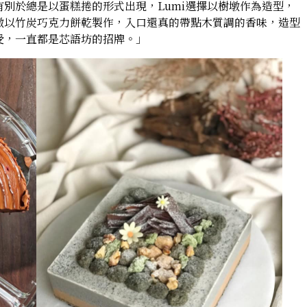
別於總是以蛋糕捲的形式出現，Lumi選擇以樹墩作為造型，
墩以竹炭巧克力餅乾製作，入口還真的帶點木質調的香味，造型
受，一直都是芯語坊的招牌。」