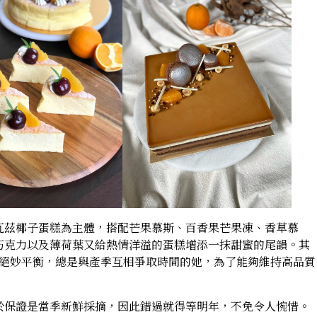
瓦茲椰子蛋糕為主體，搭配芒果慕斯、百香果芒果凍、香草慕
巧克力以及薄荷葉又給熱情洋溢的蛋糕增添一抹甜蜜的尾韻。其
的絕妙平衡，總是與產季互相爭取時間的她，為了能夠維持高品質
於保證是當季新鮮採摘，因此錯過就得等明年，不免令人惋惜。