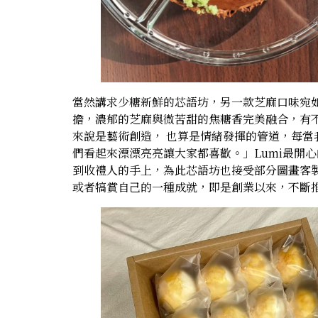
當然講求少糖新鮮的芯語坊，另一款芝麻口味宛
擔，濃郁的芝麻與微苦甜的焦糖香完美融合，有
來說是藝術創造， 也算是情緒發揮的管道，每
們看起來漂漂亮亮讓大家都喜歡。」Lumi最開
到收禮人的手上，為此芯語坊也接受部分圖畫客製
或者犒賞自己的一種成就，即是創業以來，不斷