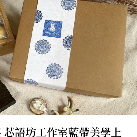
 芯語坊工作室藍帶美學上