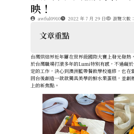
映！
awful0910
2022 年 7 月 29 日
瀏覽次數：2
文章重點
台灣烘焙界近年屢在世界級國際大賽上發光發熱
於台灣職場打滾多年的Lumi特別有感，不過礙
定的工作，決心到澳洲藍帶餐飲學校進修，也在當
回台後創造一款款獨具美學的鮮水果蛋糕，並創辦自
上的新焦點。