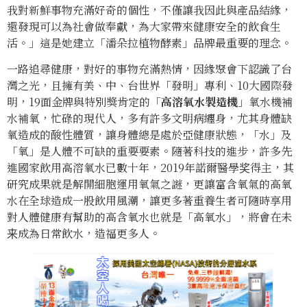
我對新鮮事物充滿好奇的個性，不僅讓我因此與產品結緣，
還發現可以為社會做奉獻，為大家帶來健康安全的飲食生
活。」這是她建立「潘朵拉植物酵素」品牌最重要的理念。
一路追尋健康，對好的事物充滿熱情，因緣聚會下認識了台
灣之光，且擁有美、中、台世界「發明」專利、10大國際發
明，19面金牌與特別獎肯定的「
高溶氧水製造機
」氧水機補
水補氧，忙碌的現代人，多有許多文明病纏身，尤其身體缺
氧造成的酸性體質，讓身體總是處於亞健康狀態，「水」及
「氧」是人體不可缺的重要要素。隨著科技的進步，許多先
進國家飲用高溶氧水已數十年，2019年諾爾醫學奖得主，其
研究成果就是解開細胞運用氧氣之謎，更讓富含氧氣的高氧
水在全球造成一股飲用風潮，讓更多著重養生者可隨時享用
對人體健康有幫助的高含氧水也就是「高氧水」，將會在未
来成為日常飲水，造福更多人。