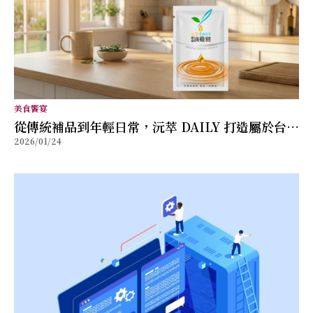
美食饗宴
從傳統補品到年輕日常，沅萃 DAILY 打造屬於台灣
2026/01/24
的滴雞精新形象