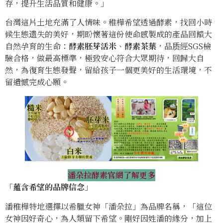
存，提升生活品質和健康。」
台灣這片土地充滿了人情味。稚樺希望透過酵素，找回小時
候生態遗失的美好，期盼懷著這份使命感製成的產品回饋大
自然孕育的生命：
酵素胚芽活米
、
酵素茶葉
，品质經SGS檢
驗合格，做最高標準，極致安心符合大眾期待，回歸大自
然，為復育生態發聲，留給孩子一個更美好的生活環境，不
留遺憾完成心願。
潘朵拉酵素官網了解更多
「
蘊含希望的品牌信念
」
潘稚樺特地選擇以希臘女神「潘朵拉」為品牌名稱，「這位
女神因好奇心，為人類留下希望。剛好因姓潘的緣分，加上