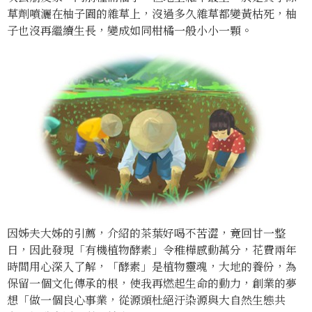
草劑噴灑在柚子園的雜草上，沒過多久雜草都變黃枯死，柚
子也沒再繼續生長，變成如同柑橘一般小小一顆。
因姊夫大姊的引薦，介紹的茶葉好喝不苦澀，竟回甘一整
日，因此發現「有機植物酵素」令稚樺感動萬分，花費兩年
時間用心深入了解，「酵素」是植物靈魂，大地的養份，為
保留一個文化傳承的根，使我再燃起生命的動力，創業的夢
想「做一個良心事業，從源頭杜絕汙染源與大自然生態共