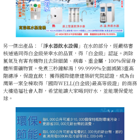
另一傑出產品：「
淨水器飲水設備
」在水的部分，經嚴格審
核通過同得白金級榮幸水的品質，得「白金級」認証。消除
氯氣及有害有機物且去除細菌、病毒、重金屬，100%保留身
體所需礦物質。免煮三秒鐘解渴！99.9999%全面滅菌3重高
階濾淨，保證直飲！ 獲得國際健康建築研究院認證，成為台
灣第一案全棟取得「國際WELL(白金級)最高等級證」的商務
大樓造福社會人群，希望能讓大家喝到好水，並能環保愛地
球。