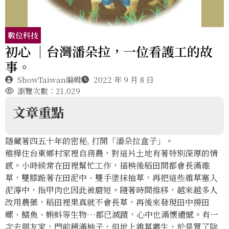
數位科技
初心 ｜台灣潘朵拉，一位看護工的故
事。
ShowTaiwan編輯
2022 年 9 月 8 日
瀏覽次數：21,029
文章重點
隱藏著四五十年的密秘, 打開「潘朵拉盒子」。
稚樺住台東鄉村家裡自務農，對這片土地有著特別深厚的情
感。小時候常在田裡幫忙工作，插秧後稻田間都會長滿雜
草，雙膝跪著在田泥中、雙手塗抹抽草，再把這些雜草塞入
泥濘中，指甲肉也因此被磨短。隨著時間推移，越來越多人
改用農藥，稻田裡果真就不會長草，再後來發現田中撈田
螺、鱔魚、蝌蚪等生物…都已滅蹟，心中也滿懷遺憾。有一
次去朋友家，門前種滿柚子，但地上雜草叢生，於是買了除