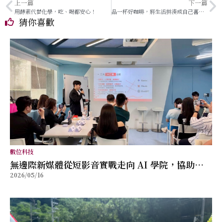
上一篇
下一篇
用酵素代替化學，吃、喝都安心！
品一杯好咖啡，將生活拼湊成自己喜歡的模樣。
猜你喜歡
數位科技
無邊際新媒體從短影音實戰走向 AI 學院，協助品
2026/05/16
牌與個人重新建立被看見的能力