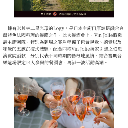
擁有米其林二星光環的Logy，是日本主廚田原諒悟融合台
灣特色法國料理的餐廳之作，此次餐酒會上，Vin Jolie將邀
請主廚團隊，特別為到場之客戶準備了包含視覺、聽覺以及
味覺的五感沉浸式體驗，配合四款Vin Jolie獨家引進之伯恩
濟貧院酒款，分別代表不同時期的勃根地風情，結合當期音
樂這場限定14人參與的餐酒會，再添一波活動高潮。