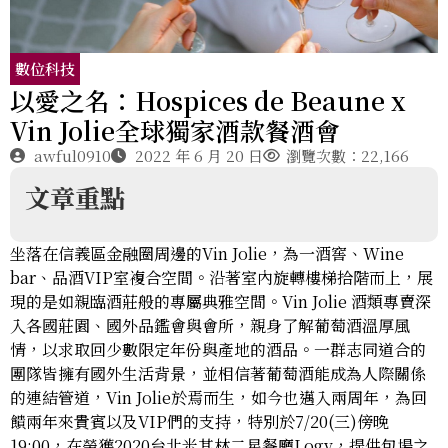
數位科技
以愛之名：Hospices de Beaune x
Vin Jolie全球獨家酒款餐酒會
awful0910
2022 年 6 月 20 日
瀏覽次數：22,166
文章重點
坐落在信義區金融圈周邊的Vin Jolie，為一酒窖、Wine
bar、品酒VIP室複合空間。沿著室內旋轉樓梯拾階而上，展
現的是如親臨酒莊般的專屬典雅空間。Vin Jolie 酒類專賣深
入各國莊園、國外品鑑會與會所，親身了解葡萄酒溫厚風
情，以求取回少數限定年份與產地的酒品。一群志同道合的
團隊皆擁有國外生活背景，並相信著葡萄酒能成為人際關係
的連結管道，Vin Jolie於焉而生，如今也邁入兩周年，為回
饋兩年來貴賓以及VIP們的支持，特別於7/20(三)傍晚
19:00，在榮獲2020台北米其林二星餐廳Logy，提供包場之