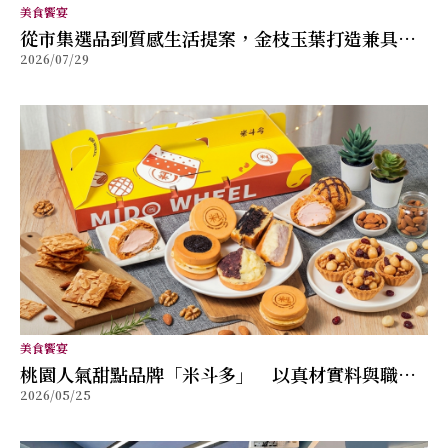
美食饗宴
從市集選品到質感生活提案，金枝玉葉打造兼具風
2026/07/29
格與舒適的女性穿搭品牌
美食饗宴
桃園人氣甜點品牌「米斗多」 以真材實料與職人
2026/05/25
精神打造值得分享的幸福味道