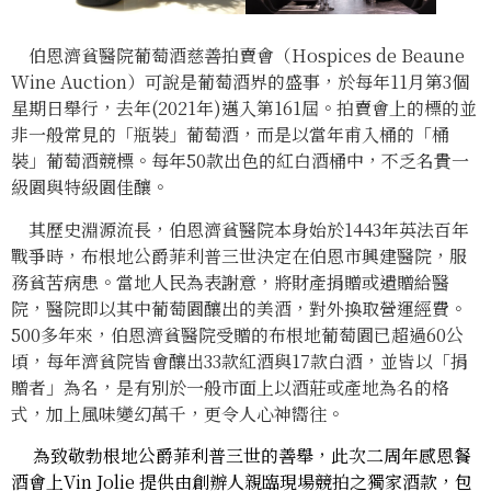
伯恩濟貧醫院葡萄酒慈善拍賣會（Hospices de Beaune
Wine Auction）可說是葡萄酒界的盛事，於每年11月第3個
星期日舉行，去年(2021年)邁入第161屆。拍賣會上的標的並
非一般常見的「瓶裝」葡萄酒，而是以當年甫入桶的「桶
裝」葡萄酒競標。每年50款出色的紅白酒桶中，不乏名貴一
級園與特級園佳釀。
其歷史淵源流長，伯恩濟貧醫院本身始於1443年英法百年
戰爭時，布根地公爵菲利普三世決定在伯恩市興建醫院，服
務貧苦病患。當地人民為表謝意，將財產捐贈或遺贈給醫
院，醫院即以其中葡萄園釀出的美酒，對外換取營運經費。
500多年來，伯恩濟貧醫院受贈的布根地葡萄園已超過60公
頃，每年濟貧院皆會釀出33款紅酒與17款白酒，並皆以「捐
贈者」為名，是有別於一般市面上以酒莊或產地為名的格
式，加上風味變幻萬千，更令人心神嚮往。
為致敬勃根地公爵菲利普三世的善舉，此次二周年感恩餐
酒會上Vin Jolie 提供由創辦人親臨現場競拍之獨家酒款，包