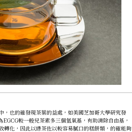
中，也的確發現茶葉的益處，如美國芝加哥大學研究發
為EGCG較一般兒茶素多三個氫氧基，有助清除自由基，
收轉化，因此以綠茶佐以較容易膩口的糕餅類，的確能夠