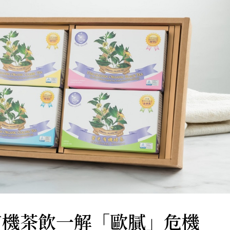
有機茶飲一解「歐膩」危機