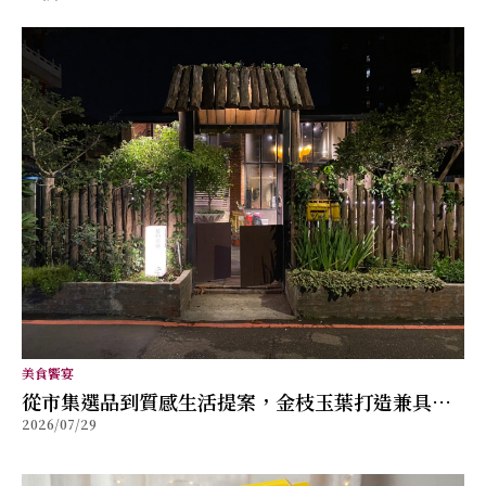
美食饗宴
從市集選品到質感生活提案，金枝玉葉打造兼具風
2026/07/29
格與舒適的女性穿搭品牌