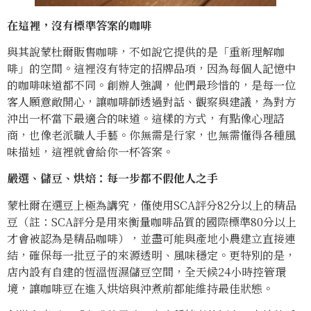
在這裡，沒有標準答案的咖啡
與其說蒙杜爾販售咖啡，不如說它提供的是「重新理解咖
啡」的空間。這裡沒有特定的招牌品項，因為每個人記憶中
的咖啡味道都不同。創辦人強調，他們最珍惜的，是每一位
客人願意敞開心，讓咖啡師透過對話、觀察與建議，為對方
沖出一杯當下最適合的味道。這樣的方式，有點像心理諮
商，也像老派職人手藝。你無需是行家，也無需懂得各種風
味描述，這裡就會給你一杯答案。
嚴選、儲豆、烘焙：每一步都不假他人之手
蒙杜爾在選豆上極為講究，僅使用SCA評分82分以上的精品
豆（註：SCA評分是用來衡量咖啡品質的國際標準80分以上
才會被認為是精品咖啡），並盡可能與產地小農建立直接連
結，確保每一批豆子的來源透明、風味穩定。更特別的是，
店內設有自建的恆溫恆濕儲豆空間，全天候24小時控管環
境，讓咖啡豆在進入烘焙與沖煮前都能維持最佳狀態。