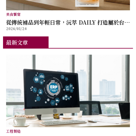
美食饗宴
從傳統補品到年輕日常，沅萃 DAILY 打造屬於台灣
2026/01/24
的滴雞精新形象
最新文章
工程製造