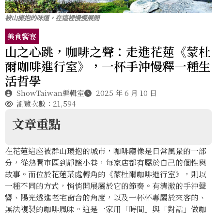
被山擁抱的味道，在這裡慢慢展開
美食饗宴
山之心跳，咖啡之聲：走進花蓮《蒙杜
爾咖啡進行室》，一杯手沖慢釋一種生
活哲學
ShowTaiwan編輯室
2025 年 6 月 10 日
瀏覽次數：21,594
文章重點
在花蓮這座被群山環抱的城市，咖啡廳像是日常風景的一部
分，從熱鬧市區到靜謐小巷，每家店都有屬於自己的個性與
故事。而位於花蓮某處轉角的《蒙杜爾咖啡進行室》，則以
一種不同的方式，悄悄開展屬於它的節奏。有清澈的手沖聲
響、陽光透進老宅窗台的角度，以及一杯杯專屬於來客的、
無法複製的咖啡風味。這是一家用「時間」與「對話」做咖