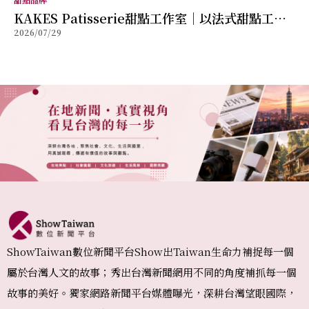
KAKES Patisserie甜點工作室｜以法式甜點工藝
2026/07/29
打造每一份儀式感，讓創新風味成為值得珍藏的美
好回憶
ShowTaiwan數位新聞平台Show出Taiwan生命力補捉每一個
屬於台灣人文的故事；秀出台灣新聞網用不同的角度補抓每一個
故事的美好。獨家網路新聞平台媒體曝光，深耕台灣望眼國際，