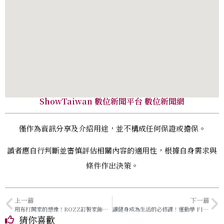
ShowTaiwan 數位新聞平台 數位新聞網
僅作為資訊分享及介紹用途，並不構成任何保證或擔保。
讀者應自行判斷並審慎評估相關內容的適用性，根據自身需求與
條件作出決策。
上一篇
下一篇
用布打開家的想像！ROZZ訂製家飾寢具，從一張床單開始的理想
讓健身成為生活的必修課！運動學 FITOLOGY打造在地文青風健身空間
猜你喜歡