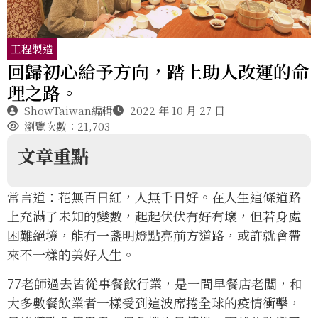
工程製造
回歸初心給予方向，踏上助人改運的命
理之路。
ShowTaiwan編輯
2022 年 10 月 27 日
瀏覽次數：21,703
文章重點
常言道：花無百日紅，人無千日好。在人生這條道路
上充滿了未知的變數，起起伏伏有好有壞，但若身處
困難絕境，能有一盞明燈點亮前方道路，或許就會帶
來不一樣的美好人生。
77老師過去皆從事餐飲行業，是一間早餐店老闆，和
大多數餐飲業者一樣受到這波席捲全球的疫情衝擊，