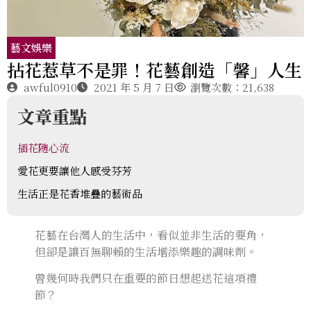
藝文娛樂
拈花惹草不是罪！花藝創造「馨」人生
awful0910
2021 年 5 月 7 日
瀏覽次數：21,638
文章重點
插花隨心流
愛花更要讓他人感受芬芳
生活正是花香堆疊的藝術品
花藝在台灣人的生活中，看似並非生活的要角，
但卻是讓百無聊賴的生活增添樂趣的調味劑。
曾幾何時我們只在重要的節日想起送花這項禮
節？