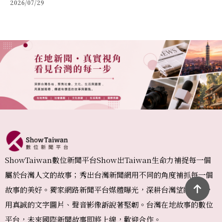
2026/07/29
福的全方位保健品牌
ShowTaiwan數位新聞平台Show出Taiwan生命力補捉每一個
屬於台灣人文的故事；秀出台灣新聞網用不同的角度補抓每一個
故事的美好。獨家網路新聞平台媒體曝光，深耕台灣望眼國際，
用真誠的文字圖片、聲音影像訴說著堅韌。台灣在地故事的數位
平台，未來國際新聞故事即將上線，歡迎合作。