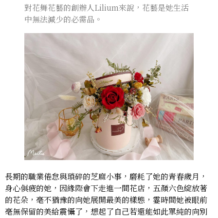
對花舞花藝的創辦人Lilium來說，花藝是她生活
中無法減少的必需品。
長期的職業倦怠與瑣碎的芝麻小事，磨耗了她的青春歲月，
身心俱疲的她，因緣際會下走進一間花店，五顏六色綻放著
的花朵，毫不猶豫的向她展開最美的樣態，霎時間她被眼前
毫無保留的美給震懾了，想起了自己若還能如此單純的向別