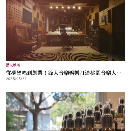
藝文娛樂
從夢想唱到創業！鋒大音樂娛樂打造桃園音樂人的
2025/05/28
專屬舞台