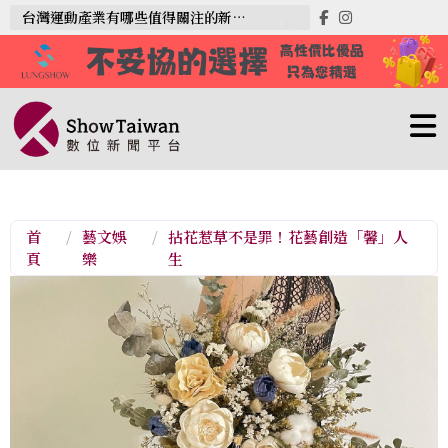
台灣運動產業有哪些值得關注的新趨勢？
首
/
藝文娛
/
拈花惹草不是罪！花藝創造「馨」人
頁
樂
生