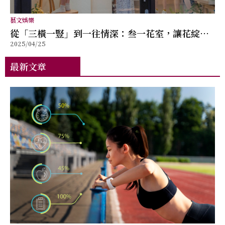
藝文娛樂
從「三橫一豎」到一往情深：叁一花室，讓花綻放
2025/04/25
生活的儀式感
最新文章