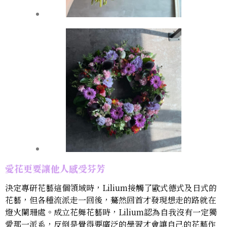
愛花更要讓他人感受芬芳
決定專研花藝這個領域時，Lilium接觸了歐式德式及日式的
花藝，但各種流派走一回後，驀然回首才發現想走的路就在
燈火闌珊處。成立花舞花藝時，Lilium認為自我沒有一定獨
愛那一派系，反倒是覺得要廣泛的學習才會讓自己的花藝作