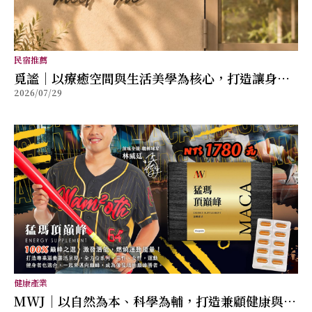
民宿推薦
覓謐｜以療癒空間與生活美學為核心，打造讓身心
2026/07/29
放鬆的質感生活提案
健康產業
MWJ｜以自然為本、科學為輔，打造兼顧健康與幸