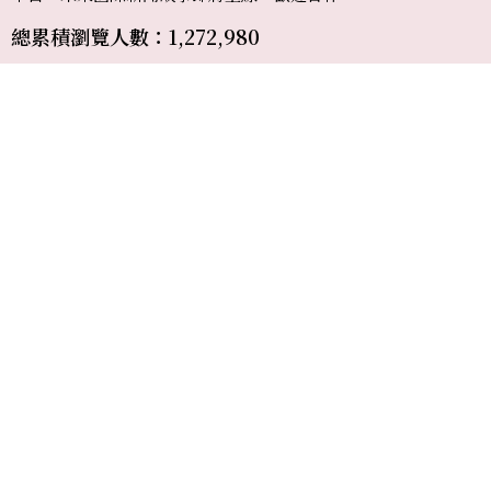
總累積瀏覽人數：1,272,980
廣告購買
專題報導
媒體合作
網站建議
合作提案
我要投稿
常見問題