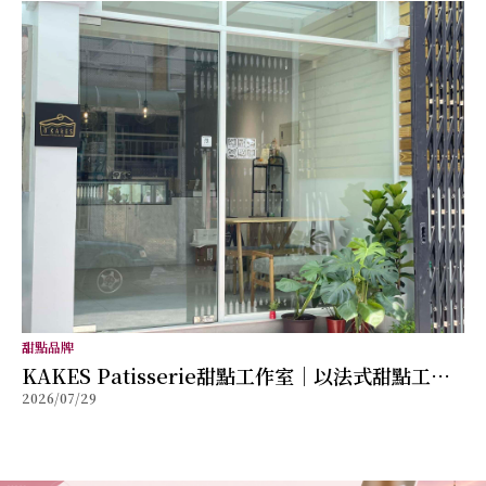
甜點品牌
KAKES Patisserie甜點工作室｜以法式甜點工藝
2026/07/29
打造每一份儀式感，讓創新風味成為值得珍藏的美
好回憶