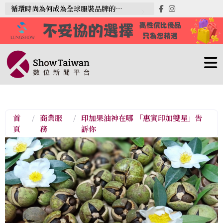
循環時尚為何成為全球服裝品牌的重要方向？
首
/
商業服
/
印加果油神在哪 「惠寅印加雙星」告
頁
務
訴你