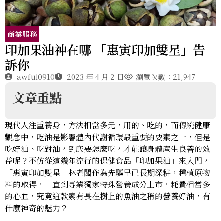
商業服務
印加果油神在哪 「惠寅印加雙星」告
訴你
awful0910
2023 年 4 月 2 日
瀏覽次數：21,947
文章重點
現代人注重養身，方法相當多元，用的、吃的，而傳統健康
觀念中，吃油是影響體內代謝循環最重要的要素之一，但是
吃好油、吃對油，到底要怎麼吃，才能讓身體產生良善的效
益呢？不仿從這幾年流行的保健食品「印加果油」來入門，
「惠寅印加雙星」林老闆作為先驅早已長期深耕，種植原物
料的取得，一直到專業獨家特殊營養成分上市，耗費相當多
的心血，究竟這款素有長在樹上的魚油之稱的營養好油，有
什麼神奇的魅力？