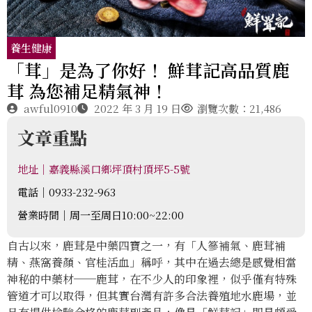
養生健康
「茸」是為了你好！ 鮮茸記高品質鹿
茸 為您補足精氣神！
awful0910
2022 年 3 月 19 日
瀏覽次數：21,486
文章重點
地址｜嘉義縣溪口鄉坪頂村頂坪5-5號
電話｜0933-232-963
營業時間｜周一至周日10:00~22:00
自古以來，鹿茸是中藥四寶之一，有「人篸補氣、鹿茸補
精、燕窩養顏、官桂活血」稱呼，其中在過去總是感覺相當
神秘的中藥材──鹿茸，在不少人的印象裡，似乎僅有特殊
管道才可以取得，但其實台灣有許多合法養殖地水鹿場，並