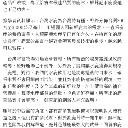
產品相映襯，為了給賓客最佳品質的鹿茸，鮮茸記水鹿養殖
也下足功夫。
據學者資料顯示，台灣水鹿為台灣特有種，野外分佈台灣300
乃至3,000公尺高山，不過國人因新鮮鹿茸的需求，一直保有
鹿的養殖事業，人類圈養水鹿早已百年之久。在這百年的歷
史長河，鹿茸的品質也絕對會隨著農業技術的進步，越來越
可以監控。
「台灣將畜牧場列農委會管理，所有新蓋的場房需經過政府
輔導，原野鹿場也不例外。另外為了能夠讓水鹿獲得高規格
「鹿權」對待，我們的水鹿飲用地是消毒過後的自來水，確
保水質不會因細菌而污染。並且為水鹿搭建寧靜的環境，控
制日照的強度，及安全無虞的新鮮牧草，加上價值高的補充
營養品，每隻水鹿都長的健壯，毛色光鮮亮麗，所產出的鹿
茸品質才會更高。」鮮茸記的創辦人補充說明。
鹿茸於中西醫的角度，都有許多實驗數據可以證明對人體有
益之處。但仍有許多民眾，對於割鹿茸時一知半解，鮮茸記
的老闆為我們解釋道，鹿茸是雄鹿最強大的武器，圈養的鹿