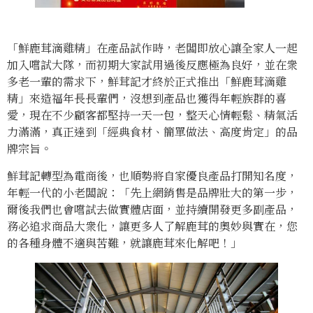
「鮮鹿茸滴雞精」在產品試作時，老闆即放心讓全家人一起
加入嚐試大隊，而初期大家試用過後反應極為良好，並在衆
多老一輩的需求下，鮮茸記才終於正式推出「鮮鹿茸滴雞
精」來造福年長長輩們，沒想到產品也獲得年輕族群的喜
愛，現在不少顧客都堅持一天一包，整天心情輕鬆、精氣活
力滿滿，真正達到「經典食材、簡單做法、高度肯定」的品
牌宗旨。
鮮茸記轉型為電商後，也順勢將自家優良產品打開知名度，
年輕一代的小老闆說：「先上網銷售是品牌壯大的第一步，
爾後我們也會嚐試去做實體店面，並持續開發更多副產品，
務必追求商品大衆化，讓更多人了解鹿茸的奧妙與實在，您
的各種身體不適與苦難，就讓鹿茸來化解吧！」