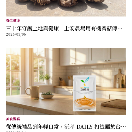
養生健康
三十年守護土地與健康 上安農場用有機香菇傳遞
2026/03/06
自然滋味
美食饗宴
從傳統補品到年輕日常，沅萃 DAILY 打造屬於台灣