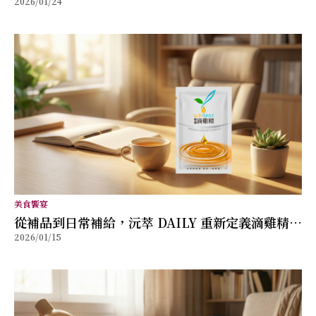
2026/01/24
的滴雞精新形象
美食饗宴
從補品到日常補給，沅萃 DAILY 重新定義滴雞精的
2026/01/15
生活角色