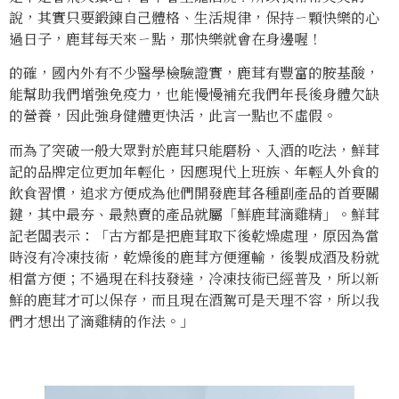
說，其實只要鍛鍊自己體格、生活規律，保持ㄧ顆快樂的心
過日子，鹿茸每天來ㄧ點，那快樂就會在身邊喔！
的確，國內外有不少醫學檢驗證實，鹿茸有豐富的胺基酸，
能幫助我們增強免疫力，也能慢慢補充我們年長後身體欠缺
的營養，因此強身健體更快活，此言一點也不虛假。
而為了突破一般大眾對於鹿茸只能磨粉、入酒的吃法，鮮茸
記的品牌定位更加年輕化，因應現代上班族、年輕人外食的
飲食習慣，追求方便成為他們開發鹿茸各種副產品的首要關
鍵，其中最夯、最熱賣的產品就屬「鮮鹿茸滴雞精」。鮮茸
記老闆表示：「古方都是把鹿茸取下後乾燥處理，原因為當
時沒有冷凍技術，乾燥後的鹿茸方便運輸，後製成酒及粉就
相當方便；不過現在科技發達，冷凍技術已經普及，所以新
鮮的鹿茸才可以保存，而且現在酒駕可是天理不容，所以我
們才想出了滴雞精的作法。」