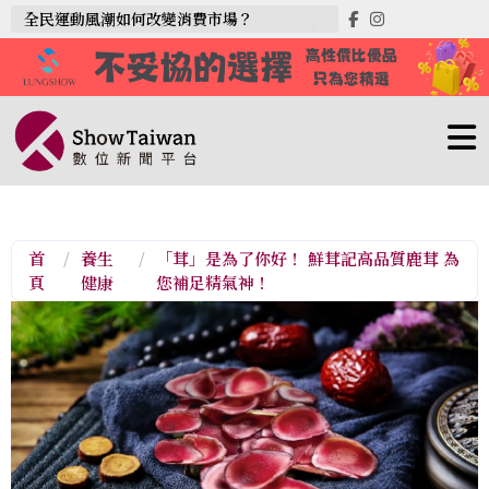
全民運動風潮如何改變消費市場？
首
/
養生
/
「茸」是為了你好！ 鮮茸記高品質鹿茸 為
頁
健康
您補足精氣神！