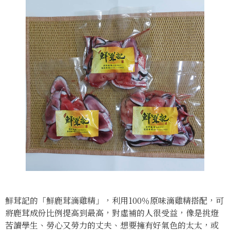
鮮茸記的「鮮鹿茸滴雞精」，利用100％原味滴雞精搭配，可
將鹿茸成份比例提高到最高，對虛補的人很受益，像是挑燈
苦讀學生、勞心又勞力的丈夫、想要擁有好氣色的太太，或