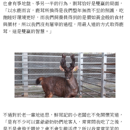
也會有爭地盤、爭另一半的行為，割茸恰好是雙贏的局面，
「以水鹿而言，鹿茸所換得是我們整年無微不至的照護，吃
飽睡好環境更好，而我們飼養員得到的是價如黃金般的食材
與藥材，所以我們沒有屠宰的過程，用最人道的方式取得鹿
茸，這是雙贏的智慧。」
不過對於老一輩地迷思，鮮茸記的小老闆也不免開懷笑道，
「是有不少可以當爺爺奶奶們地客人，常常問我吃了之後，
是不是會飛天鑽地？會不會生龍活虎？所以我常常笑笑的