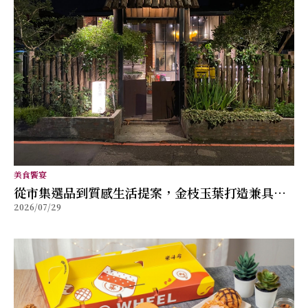
美食饗宴
從市集選品到質感生活提案，金枝玉葉打造兼具風
2026/07/29
格與舒適的女性穿搭品牌