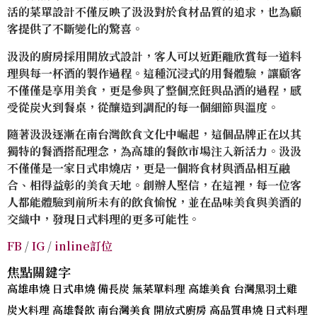
活的菜單設計不僅反映了汲汲對於食材品質的追求，也為顧
客提供了不斷變化的驚喜。
汲汲的廚房採用開放式設計，客人可以近距離欣賞每一道料
理與每一杯酒的製作過程。這種沉浸式的用餐體驗，讓顧客
不僅僅是享用美食，更是參與了整個烹飪與品酒的過程，感
受從炭火到餐桌，從釀造到調配的每一個細節與溫度。
隨著汲汲逐漸在南台灣飲食文化中崛起，這個品牌正在以其
獨特的餐酒搭配理念，為高雄的餐飲市場注入新活力。汲汲
不僅僅是一家日式串燒店，更是一個將食材與酒品相互融
合、相得益彰的美食天地。創辦人堅信，在這裡，每一位客
人都能體驗到前所未有的飲食愉悅，並在品味美食與美酒的
交織中，發現日式料理的更多可能性。
FB
/
IG
/
inline訂位
焦點關鍵字
高雄串燒 日式串燒 備長炭 無菜單料理 高雄美食 台灣黑羽土雞
炭火料理 高雄餐飲 南台灣美食 開放式廚房 高品質串燒 日式料理