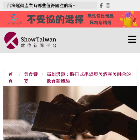
台灣運動產業有哪些值得關注的新趨勢？
首
/
美食饗
/
高雄汲汲：將日式串燒與美酒完美融合的
頁
宴
飲食新體驗