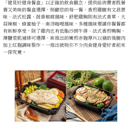
「健見好健身餐盒」以正確的飲食觀念，提供給消費者既營
養又美味的餐盒選擇，照顧您的每一餐，香煎雞腿有文昌蔥
味、法式松露、茴香椒麻風味，舒肥雞胸則有法式香草、大
蒜辣椒、蜂蜜柚子、南洋咖哩風味，多種風味要讓你餐餐都
有新鮮享受，除了雞肉也有低脂沙朗牛排、法式香煎鴨胸、
薄鹽里肌豬排可選擇，新推出的嫩煎赤麴厚片以豬的後腿肉
加上紅麴調味製作，一推出就吸引不少肉食健身愛好者前來
一探究竟。