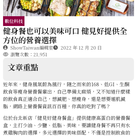
數位科技
健身餐也可以美味可口 健見好提供全
方位的營養選擇
ShowTaiwan編輯室
2022 年 12 月 20 日
瀏覽次數：21,951
文章重點
近年來，健身風氣蔚為風行，隨之而來的168、低GI、生酮
飲食等瘦身營養餐輩出，自己準備太麻煩，又不知道什麼樣
的飲食真正適合自己，想減肥、想瘦身，還是想要增肌減
脂，網路上營養餐資訊百百種，你真的吃對了嗎？
位於台北新店「健見好健身餐盒」提供健康高蛋白的營養餐
盒，主打少油、少鹽、低脂、美味，要讓健身餐不再只有水
煮雞胸肉的選擇，多元選擇的美味搭配，不僅是控制飲食的