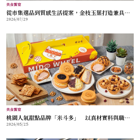
美食饗宴
從市集選品到質感生活提案，金枝玉葉打造兼具風
2026/07/29
格與舒適的女性穿搭品牌
美食饗宴
桃園人氣甜點品牌「米斗多」 以真材實料與職人
2026/05/25
精神打造值得分享的幸福味道