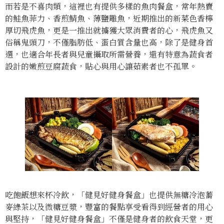
而若是不喜肉類，這裡也有提供多樣的魚肉餐盒，常年熱賣
的鮭魚菲力、香煎鯖魚、薄鹽雕魚，近期推出的新菜色香檸
厚切飛虎魚，更是一推出就擄獲大眾消費者的心，飛虎魚又
俗稱鬼頭刀，不僅脂肪低、蛋白質含量也高，除了是健身首
選，也適合年長者與兒童攝取所需營養，還有特意為蔬食者
設計的嫩煎豆腐蔬食，貼心與用心讓茹素者也不孤單。
吃飽飯想來杯冷飲，「健見好健身餐盒」也提供無糖冷泡蕎
麥綠茶以及微糖豆漿，豐富的餐點享受看得到經營者的用心
與堅持，「健見好健身餐盒」不僅是健身者的飲食天堂，更