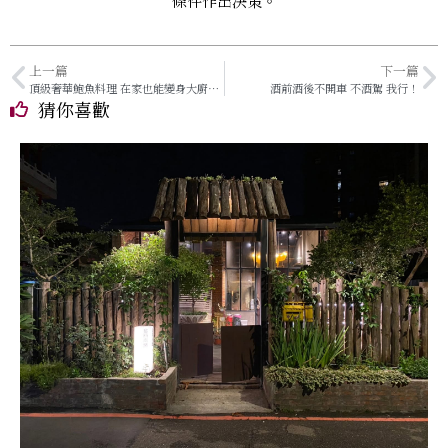
條件作出決策。
上一篇
下一篇
頂級奢華鮑魚料理 在家也能變身大廚輕鬆上菜
酒前酒後不開車 不酒駕 我行！
猜你喜歡