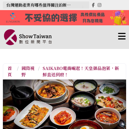
台灣運動產業有哪些值得關注的新趨勢？
首
/
國際視
/
SAIKABO電商崛起！天皇御品泡菜，新
頁
野
鮮直送到府！