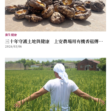
養生健康
三十年守護土地與健康 上安農場用有機香菇傳遞
2026/03/06
自然滋味