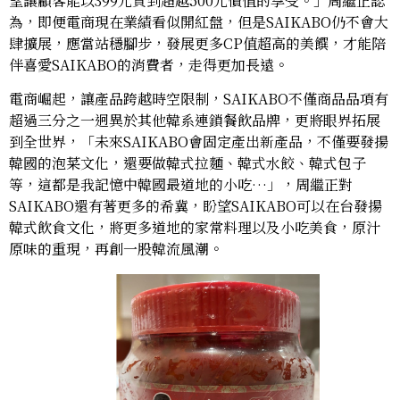
望讓顧客能以399元買到超越500元價值的享受。」周繼正認
為，即便電商現在業績看似開紅盤，但是SAIKABO仍不會大
肆擴展，應當站穩腳步，發展更多CP值超高的美饌，才能陪
伴喜愛SAIKABO的消費者，走得更加長遠。
電商崛起，讓產品跨越時空限制，SAIKABO不僅商品品項有
超過三分之一迥異於其他韓系連鎖餐飲品牌，更將眼界拓展
到全世界，「未來SAIKABO會固定產出新產品，不僅要發揚
韓國的泡菜文化，還要做韓式拉麵、韓式水餃、韓式包子
等，這都是我記憶中韓國最道地的小吃…」，周繼正對
SAIKABO還有著更多的希冀，盼望SAIKABO可以在台發揚
韓式飲食文化，將更多道地的家常料理以及小吃美食，原汁
原味的重現，再創一股韓流風潮。