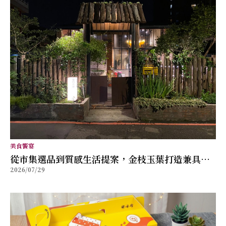
美食饗宴
從市集選品到質感生活提案，金枝玉葉打造兼具風
2026/07/29
格與舒適的女性穿搭品牌