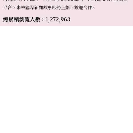
平台，未來國際新聞故事即將上線，歡迎合作。
總累積瀏覽人數：1,272,963
廣告購買
專題報導
媒體合作
網站建議
合作提案
我要投稿
常見問題