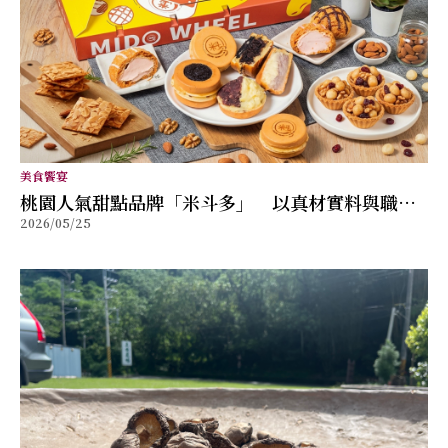
美食饗宴
桃園人氣甜點品牌「米斗多」 以真材實料與職人
2026/05/25
精神打造值得分享的幸福味道