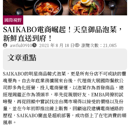
國際視野
SAIKABO電商崛起！天皇御品泡菜，
新鮮直送到府！
awful0910
2021 年 8 月 18 日
瀏覽次數：21,085
文章重點
SAIKABO的明星商品韓式泡菜，更是所有分店不可或缺的靈
魂要角。自去年底業務擴展來台後，代理商大展國際餐飲公
司即多角化經營，投入電商營運，以泡菜作為首發商品，總
經理周繼正作為領頭羊，率先從親朋好友、EMBA同僚初試
啼聲，再從回饋中嘗試找出台灣市場得以接受的價格以及份
量，並在今年初即推出線上販售，回顧這段建構電商通路的
歷程，SAIKABO簡直是超前部署，成功搭上了在宅消費的順
風車。