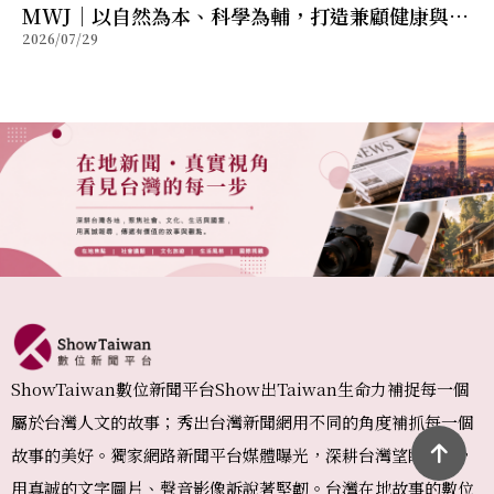
MWJ｜以自然為本、科學為輔，打造兼顧健康與幸
2026/07/29
福的全方位保健品牌
ShowTaiwan數位新聞平台Show出Taiwan生命力補捉每一個
屬於台灣人文的故事；秀出台灣新聞網用不同的角度補抓每一個
故事的美好。獨家網路新聞平台媒體曝光，深耕台灣望眼國際，
用真誠的文字圖片、聲音影像訴說著堅韌。台灣在地故事的數位