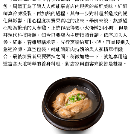
包，周繼正為了讓人人都能享有店內現煮的新鮮美味，細細
精算冷凍浸製、再加熱的過程，其每一步對料理所造成的變
化與影響，用心程度消費果真吃的出來。舉例來說，熬煮過
程較為繁瑣的人參雞，正統作法得要小火慢燉24小時，但是
拜現代科技所賜，如今只要店內主廚按照食譜，依序加入人
參、紅棗、春雞與糯米等，先行烹調約莫1小時，再直接進入
急速冷凍、真空包裝，就能讓雞肉持續的與人蔘精華相融
合，最後消費者只要彈指之間，稍微加熱一下，就能享用這
道富含天地精華的養身料理，對店家與顧客來說皆是雙贏。