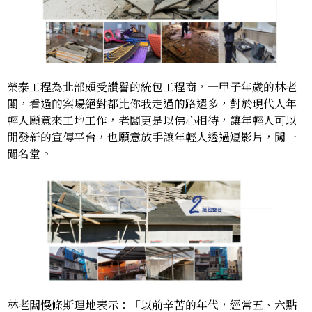
榮泰工程為北部頗受讚譽的統包工程商，一甲子年歲的林老
闆，看過的案場絕對都比你我走過的路還多，對於現代人年
輕人願意來工地工作，老闆更是以佛心相待，讓年輕人可以
開發新的宣傳平台，也願意放手讓年輕人透過短影片，闖一
闖名堂。
林老闆慢條斯理地表示：「以前辛苦的年代，經常五、六點