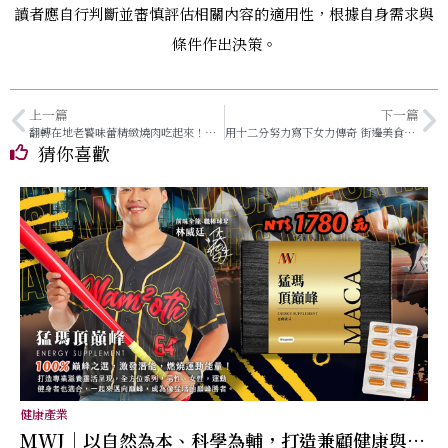
讀者應自行判斷並審慎評估相關內容的適用性，根據自身需求與
條件作出決策。
上一篇
下一篇
翻轉在地老饕味蕾精緻燒肉吃起來！吃到飽燒肉不思議 宜蘭「糧2燒肉」翻轉在地味蕾
用十二分努力寫下女力傳奇 街邊美食打造黃金麵包王國
猜你喜歡
健康產業
MWJ｜以自然為本、科學為輔，打造兼顧健康與幸