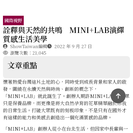
國際視野
詮釋與天然的共鳴 MINI+LAB演繹
質感生活美學
ShowTaiwan編輯
2022 年 9 月 27 日
瀏覽次數：21,045
文章重點
懷著熱愛台灣這片土地的心，同時受到成長背景和家人的啟
發，圍繞在永續天然與時尚、創新的概念下，
「MINI+LAB」就此誕生了。創辦人期許MINI+LAB不單單
只是保養品牌，而更像是將大自然孕育的花草精華融於你我
的日常生活。打破大眾既有的刻板印象，不是只有在國外才
有這樣的能力和美感去創造出一個充滿質感的品牌。
「MINI+LAB」創辦人從小在台北生活，但因家中長輩與一