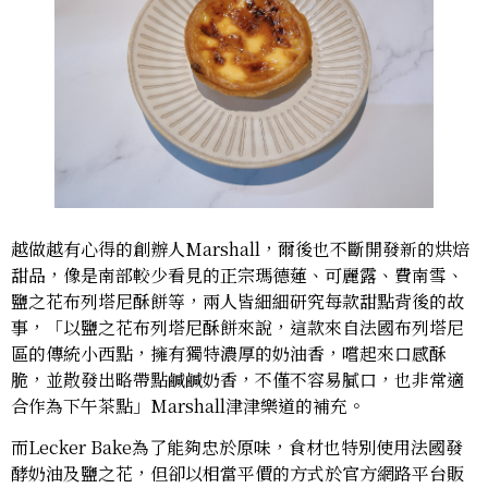
越做越有心得的創辦人Marshall，爾後也不斷開發新的烘焙
甜品，像是南部較少看見的正宗瑪德蓮、可麗露、費南雪、
鹽之花布列塔尼酥餅等，兩人皆細細研究每款甜點背後的故
事，「以鹽之花布列塔尼酥餅來說，這款來自法國布列塔尼
區的傳統小西點，擁有獨特濃厚的奶油香，嚐起來口感酥
脆，並散發出略帶點鹹鹹奶香，不僅不容易膩口，也非常適
合作為下午茶點」Marshall津津樂道的補充。
而Lecker Bake為了能夠忠於原味，食材也特別使用法國發
酵奶油及鹽之花，但卻以相當平價的方式於官方網路平台販