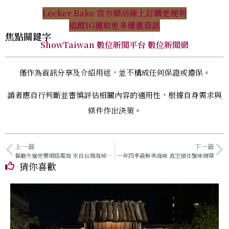
Lecker Bake 官方網站
線上訂購更便利
追蹤IG獲取更多優惠資訊
焦點關鍵字
ShowTaiwan 數位新聞平台 數位新聞網
僅作為資訊分享及介紹用途，並不構成任何保證或擔保。
讀者應自行判斷並審慎評估相關內容的適用性，根據自身需求與
條件作出決策。
上一篇
下一篇
餐廳外燴逆襲網路電商 來自台灣海域最新鮮的海味 盡在廣源食品
一年四季最鮮美海味 真空鎖住蟹味精華
猜你喜歡