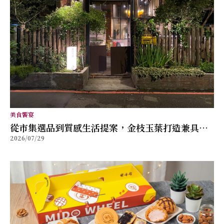
美食饗宴
從市集選品到質感生活提案，金枝玉葉打造兼具風
2026/07/29
格與舒適的女性穿搭品牌