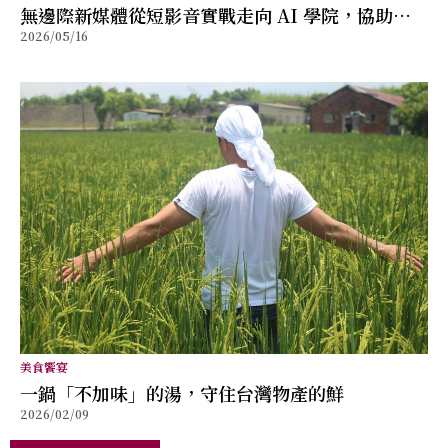
無邊際新媒體從短影音實戰走向 AI 學院，協助品
2026/05/16
牌與個人重新建立被看見的能力
美食饗宴
⼀鍋「不加味」的湯，守住台灣物產的鮮
2026/02/09