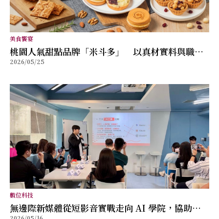
美食饗宴
桃園人氣甜點品牌「米斗多」 以真材實料與職人
2026/05/25
精神打造值得分享的幸福味道
數位科技
無邊際新媒體從短影音實戰走向 AI 學院，協助品
2026/05/16