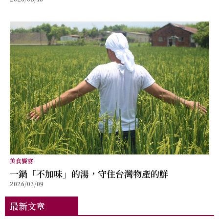
牌與個人重新建立被看見的能力
美食饗宴
⼀鍋「不加味」的湯，守住台灣物產的鮮
2026/02/09
最新文章