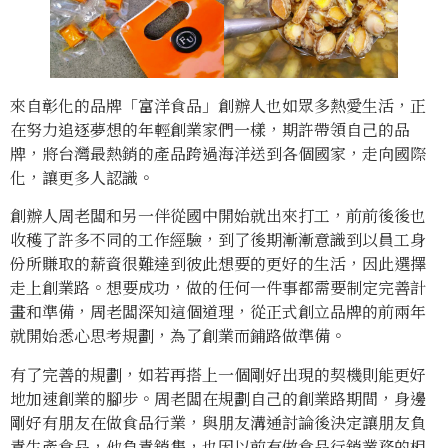
來自彰化的品牌「富洋食品」創辦人也如眾多熱愛生活，正
在努力追逐夢想的年輕創業家們一樣，期許帶領自己的品
牌，將台灣最熱銷的產品跨過海洋送到各個國家，走向國際
化，讓更多人認識。
創辦人周老闆和另一伴從國中開始就出來打工，前前後後也
收穫了許多不同的工作經驗，到了後期漸漸意識到以員工身
份所賺取的薪資很難達到彼此想要的更好的生活，因此選擇
走上創業路。想要成功，做的任何一件事都需要制定完善計
畫和準備，周老闆深知這個道理，從正式創立品牌的前兩年
就開始悉心思考規劃，為了創業而鋪路做準備。
有了完善的規劃，如若再搭上一個剛好出現的契機則能更好
地加速創業的腳步。周老闆在規劃自己的創業路期間，身邊
剛好有朋友在做食品行業，與朋友溝通討論後決定讓朋友負
責生產食品，他負責銷售，也因以前有做食品行銷業務的相