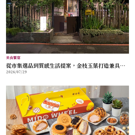
美食饗宴
從市集選品到質感生活提案，金枝玉葉打造兼具風
2026/07/29
格與舒適的女性穿搭品牌