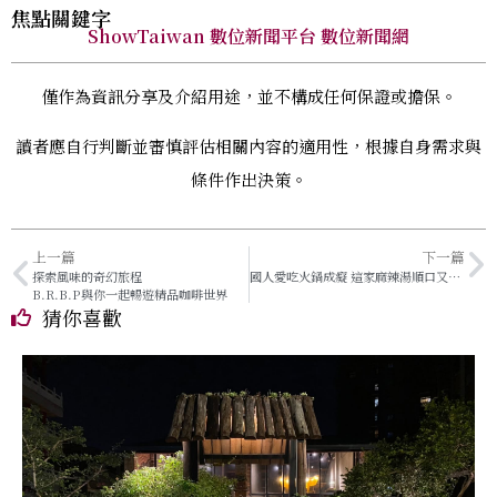
焦點關鍵字
ShowTaiwan 數位新聞平台 數位新聞網
僅作為資訊分享及介紹用途，並不構成任何保證或擔保。
讀者應自行判斷並審慎評估相關內容的適用性，根據自身需求與
條件作出決策。
上一篇
下一篇
探索風味的奇幻旅程
國人愛吃火鍋成癡 這家麻辣湯順口又養身
B.R.B.P與你一起暢遊精品咖啡世界
猜你喜歡