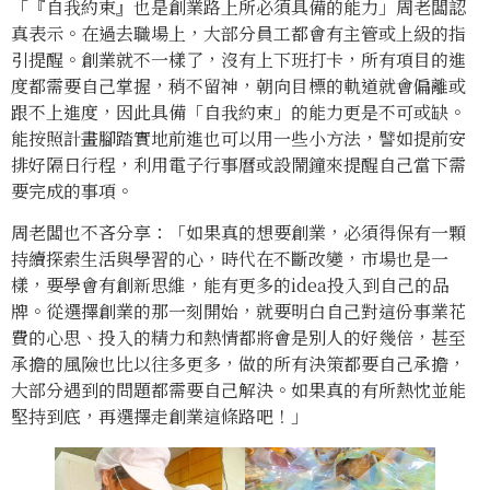
「『自我約束』也是創業路上所必須具備的能力」周老闆認
真表示。在過去職場上，大部分員工都會有主管或上級的指
引提醒。創業就不一樣了，沒有上下班打卡，所有項目的進
度都需要自己掌握，稍不留神，朝向目標的軌道就會偏離或
跟不上進度，因此具備「自我約束」的能力更是不可或缺。
能按照計畫腳踏實地前進也可以用一些小方法，譬如提前安
排好隔日行程，利用電子行事曆或設鬧鐘來提醒自己當下需
要完成的事項。
周老闆也不吝分享：「如果真的想要創業，必須得保有一顆
持續探索生活與學習的心，時代在不斷改變，市場也是一
樣，要學會有創新思維，能有更多的idea投入到自己的品
牌。從選擇創業的那一刻開始，就要明白自己對這份事業花
費的心思、投入的精力和熱情都將會是別人的好幾倍，甚至
承擔的風險也比以往多更多，做的所有決策都要自己承擔，
大部分遇到的問題都需要自己解決。如果真的有所熱忱並能
堅持到底，再選擇走創業這條路吧！」