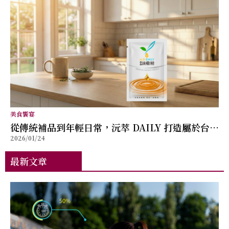
美食饗宴
從傳統補品到年輕日常，沅萃 DAILY 打造屬於台灣
2026/01/24
的滴雞精新形象
最新文章