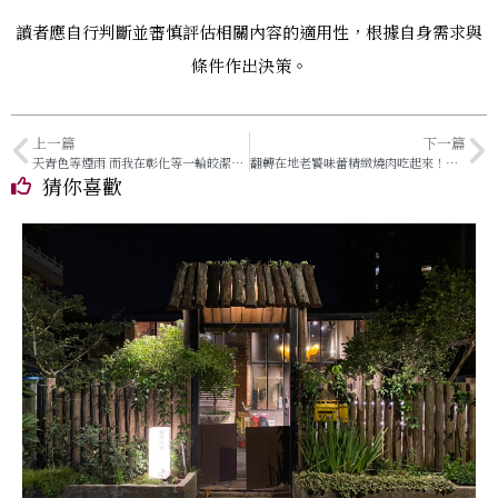
讀者應自行判斷並審慎評估相關內容的適用性，根據自身需求與
條件作出決策。
上一篇
下一篇
天青色等煙雨 而我在彰化等一輪皎潔月光
翻轉在地老饕味蕾精緻燒肉吃起來！吃到飽燒肉不思議 宜蘭「糧2燒肉」翻轉在地味蕾
猜你喜歡