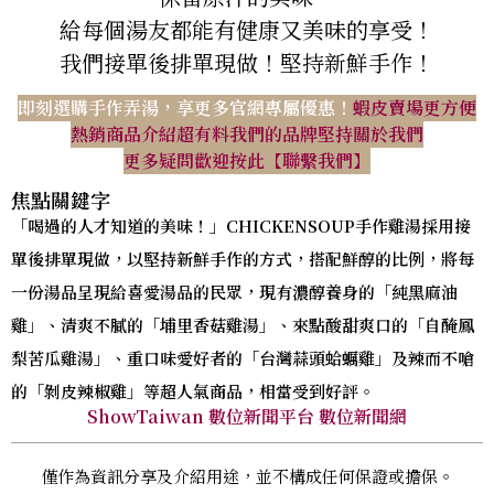
給每個湯友都能有健康又美味的享受！
我們接單後排單現做！堅持新鮮手作！
即刻選購手作弄湯，享更多官網專屬優惠！
蝦皮賣場更方便
熱銷商品介紹超有料
我們的品牌堅持
關於我們
更多疑問歡迎按此【聯繫我們】
焦點關鍵字
「喝過的人才知道的美味！」CHICKENSOUP手作雞湯採用接
單後排單現做，以堅持新鮮手作的方式，搭配鮮醇的比例，將每
一份湯品呈現給喜愛湯品的民眾，現有濃醇養身的「純黑麻油
雞」、清爽不膩的「埔里香菇雞湯」、來點酸甜爽口的「自醃鳳
梨苦瓜雞湯」、重口味愛好者的「台灣蒜頭蛤蠣雞」及辣而不嗆
的「剝皮辣椒雞」等超人氣商品，相當受到好評。
ShowTaiwan 數位新聞平台 數位新聞網
僅作為資訊分享及介紹用途，並不構成任何保證或擔保。