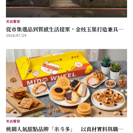
美食饗宴
從市集選品到質感生活提案，金枝玉葉打造兼具風
2026/07/29
格與舒適的女性穿搭品牌
美食饗宴
桃園人氣甜點品牌「米斗多」 以真材實料與職人