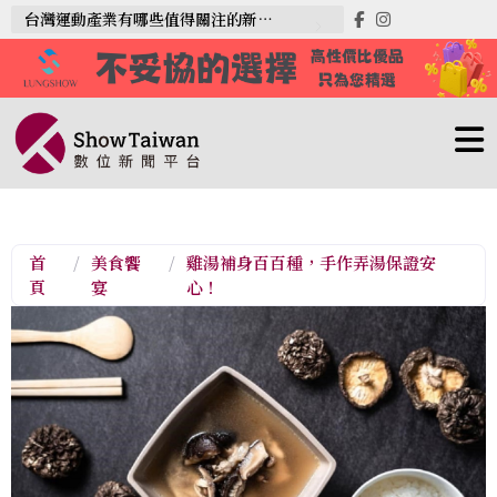
台灣運動產業有哪些值得關注的新趨勢？
首
/
美食饗
/
雞湯補身百百種，手作弄湯保證安
頁
宴
心！