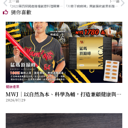
上一篇
下一篇
「2023第四屆國產雜糧創意料理競賽」 開平餐飲狂攬三獎開平餐飲各類競賽皆奪獎成大贏家 運用專業創意研發好糧好食
「川巷子麻麻辣」開創餐飲創業新趨勢，品味四川麻辣的獨特之處
猜你喜歡
健康產業
MWJ｜以自然為本、科學為輔，打造兼顧健康與幸
2026/07/29
福的全方位保健品牌