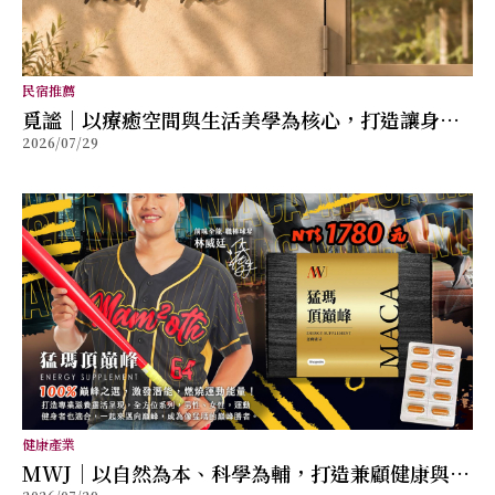
民宿推薦
覓謐｜以療癒空間與生活美學為核心，打造讓身心
2026/07/29
放鬆的質感生活提案
健康產業
MWJ｜以自然為本、科學為輔，打造兼顧健康與幸