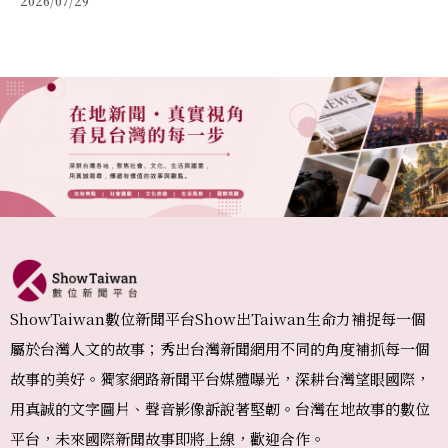
2026/07/29
福的全方位保健品牌
ShowTaiwan數位新聞平台Show出Taiwan生命力補捉每一個
屬於台灣人文的故事；秀出台灣新聞網用不同的角度補抓每一個
故事的美好。獨家網路新聞平台媒體曝光，深耕台灣望眼國際，
用真誠的文字圖片、聲音影像訴說著堅韌。台灣在地故事的數位
平台，未來國際新聞故事即將上線，歡迎合作。