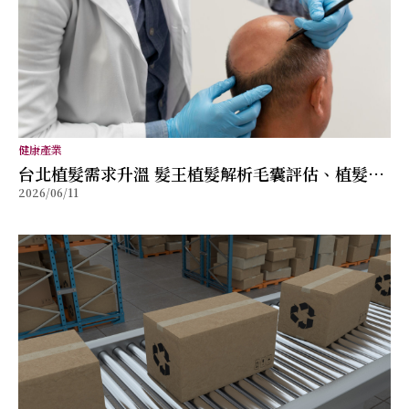
健康產業
台北植髮需求升溫 髮王植髮解析毛囊評估、植髮規
2026/06/11
劃與術後管理重點