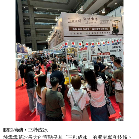
瞬間凍結，三秒成冰
純雪雪花冰最大的賣點是其「三秒成冰」的獨家專利技術。