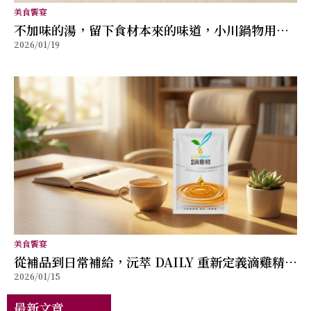
美食饗宴
不加味的湯，留下食材本來的味道，小川鍋物用每
2026/01/19
天的選擇，守住台灣在地食材的去向
美食饗宴
從補品到日常補給，沅萃 DAILY 重新定義滴雞精的
2026/01/15
生活角色
最新文章