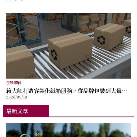
劃與術後管理重點
包裝印刷
箱大師打造客製化紙箱服務，從品牌包裝到大量出
2026/05/18
貨提供完整解決方案
最新文章