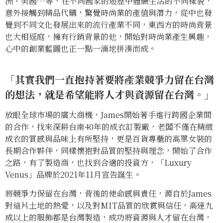
洲、美國…等，在不同國家的遊歷中體驗生活的不同樣貌，
意外接觸到精品代購，驚覺時尚業的產值與潛力，從中也發
覺到不同文化發展出來的流行產業不同，東西方的時尚背景
也大相逕庭，擁有行銷背景的他，開始對時尚業產生興趣，
心中的創業藍圖也正一點一滴地拼湊而成。
「其實我們一直抱持著要將產業競爭力留在台灣
的想法，就是希望能將人才與資源留在台灣。」
放眼全球市場的廣大商機，James開始著手進行跨國企業間
的合作，找來深耕台南40年的成衣訂製廠，老闆不僅在精緻
成衣的質感與品味上有所堅持，更是百貨專櫃的高單女裝的
長期合作夥伴，同樣懷抱對品質的堅持與理念，開始了合作
之路，有了製造商，也找到合適的投資方，「Luxury
Venus」品牌於2021年11月宣告誕生。
將競爭力保留在台灣，背後的使命感與責任，源自於James
對這片土地的熱愛，以及對MIT品質的欣賞與信任，高達九
成以上的服飾都是台灣製造，成功將資源與人才留在台灣，