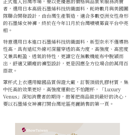
正式進入台灣市場，要以更優惠的價格與品質來服務消費
者，選用日本高級石墨烯科技紡織面料，耗時數月與美國團
隊聯合開發設計，由台灣生產製造，適合多數亞洲女性身形
的石墨烯女神褲，終於在今年11月於台灣嘖嘖募資平台中亮
相。
特意選用日本進口石墨烯科技紡織面料，新型奈米不僅導熱
性高，具有遠紅外線可深層穿透的高力度，高強度、高密度
又兼具輕盈、透氣的特性，更讓它在無數機能布中脫穎而
出，舒適又顯瘦的褲型設計，更是因應全方位場合的萬用百
搭款。
罩杯式上衣選用韓國品質保證大廠，訂製頂級乳膠材質，集
中托高的效果更好，高強度運動也不怕跑杯，「Luxury
Venus」深知消費者的期待，抱著把商品做到最好的決心，
要以石墨烯女神褲打開台灣地區亮麗銷售的第一頁。