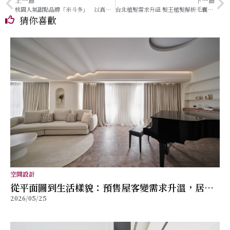
上一篇
下一篇
桃園人氣甜點品牌「米斗多」 以真材實料與職人精神打造值得分享的幸福味道
台北植髮需求升溫 髮王植髮解析毛囊評估、植髮規劃與術後管理重點
猜你喜歡
空間設計
從平面圖到生活樣貌：預售屋客變需求升溫，居家
2026/05/25
規劃逐漸走向前置化