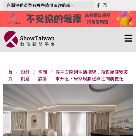
台灣運動產業有哪些值得關注的新趨勢？
首
/
設計
/
空間
/
從平面圖到生活樣貌：預售屋客變需
頁
創意
設計
求升溫，居家規劃逐漸走向前置化