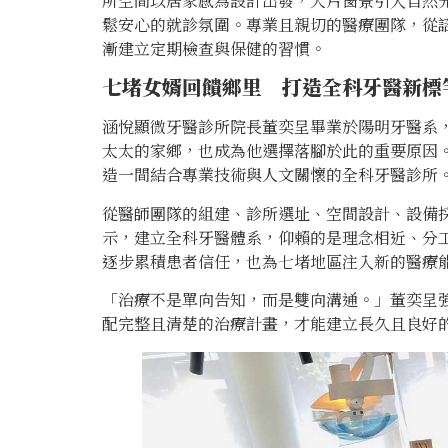
所空間以居家感為設計出發，大片窗景引入自然
鬆安心的就診氛圍。專業且親切的醫療團隊，從
漸建立定期檢查與保健的習慣。
七堵女婿回饋鄉里 打造全科牙醫新標
涵悅顯微牙醫診所院長董奕呈畢業於陽明牙醫系
太太的家鄉，也成為他選擇落腳於此的重要原因
造一間結合專業技術與人文關懷的全科牙醫診所
從醫師團隊的組建、診所選址、空間設計、設備
示，建立全科牙醫體系，仰賴的是理念相近、分
逐步累積患者信任，也為七堵地區注入新的醫療
「治療不是單向告知，而是雙向溝通。」董奕呈
配完整且清楚的治療計畫，才能建立長久且良好