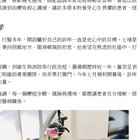
光線，樹影隨光搖曳，搭配溫潤木質地板與輕柔音樂，營造出放
諮詢到治療皆耐心溝通，讓許多原本對看牙心生畏懼的患者，逐
竿
，行醫多年，開設屬於自己的診所一直是他心中的目標。七堵是
。秉持回饋地方、服務鄉親的初衷，他希望在熟悉的社區中，打
。
採購，到衛生與消防等行政流程，籌備期歷時近一年。董奕呈表
工明確的專業團隊，而非單打獨鬥。今年七月順利開幕後，診所
能量。
強調，每一個療程步驟、風險與選項，都應讓患者充分理解，搭
的醫病關係。