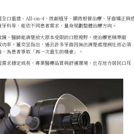
口重建、All-on-4、微創植牙、顯微根管治療、牙齒矯正與
童牙科等，能依不同患者需求，量身規劃整體治療方向。
微鏡，醫師能清楚放大原本受限的口腔視野，使治療更精準細
成功率。董奕呈指出，過去許多牙齒因無法清楚處理病灶而必須
齒，為患者爭取「再一次重生的機會」。
程需求穩定成長，專業醫療品質與舒適環境，也在地方居民口耳