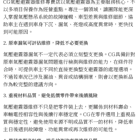
CG氣壓避震器維修專賣店以氣壓避震器為主要服務核心，不
以多項目保養作為經營重點。專注一個領域，讓團隊能更深
入掌握氣壓懸吊系統的故障邏輯、車型差異與維修細節，協
助車主在遇到車身下沉、漏氣、亮燈或高度異常時，更快找
到可能原因。
2. 原車漏氣可評估維修，降低不必要更換
氣壓避震器漏氣不一定代表必須立刻整支更換。CG具備針對
原車氣壓避震器漏氣問題進行檢測與維修的能力，在條件符
合時，可提供車主不同於直接更換整支避震器的處理選項。
不過若車況已涉及漏油、異音或結構損壞，則會以更換新品
作為較完整的建議方向。
3. 重視材料品質，避免低價零件帶來後續風險
氣壓避震器維修不只是把零件裝上去，更關係到材料壽命、
車輛電控相容性與後續行車穩定度。CG在零件選用上重視品
質與穩定性，避免使用來源不明或品質不一的材料，降低車
主日後遇到故障燈、功能異常或再次維修的可能性。