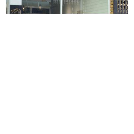
甜點品牌
KAKES Patisserie甜點工作室｜以法式甜點工藝
2026/07/29
打造每一份儀式感，讓創新風味成為值得珍藏的美
好回憶