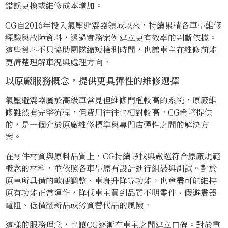
錯誤更換或維修成本增加。
CG自2016年投入氣壓避震器領域以來，持續累積各車型維修
經驗與故障資料，透過實務案例建立更有效率的判斷依據。
這些資料不只協助團隊縮短檢測時間，也讓車主在維修前能
更清楚理解車況與處理方向。
以原廠服務概念，提供更具彈性的維修選擇
氣壓避震器屬於高級車常見但維修門檻較高的系統，原廠維
修雖然有完整流程，但費用往往也相對較高。CG希望提供
的，是一個介於原廠維修標準與專門店彈性之間的解決方
案。
在零件材質與原料品質上，CG持續尋找與嚴選符合原廠規範
概念的材料，並依照各車型原有設計進行組裝與測試。對於
原車所具備的軟硬調整、車身升降等功能，也會盡可能維持
原有功能正常運作，降低車主買到品質不明零件、假避震器
電阻、低價翻新品或劣質替代品的風險。
這樣的服務理念，也讓CG逐漸在車主之間建立口碑。對於重