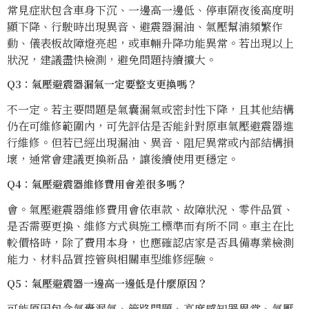
常見症狀包含車身下沉、一邊高一邊低、停車隔夜後高度明
顯下降、行駛時出現異音、避震器漏油、氣壓幫浦頻繁作
動、儀表板故障燈亮起，或車輛升降功能異常。若出現以上
狀況，建議盡快檢測，避免問題持續擴大。
Q3：氣壓避震器漏氣一定要整支更換嗎？
不一定。若主要問題是氣囊漏氣或密封性下降，且其他結構
仍在可維修範圍內，可先評估是否能針對原車氣壓避震器進
行維修。但若已經出現漏油、異音、阻尼異常或內部結構損
壞，通常會建議更換新品，讓後續使用更穩定。
Q4：氣壓避震器維修費用會差很多嗎？
會。氣壓避震器維修費用會依車款、故障狀況、零件品質、
是否需要更換、維修方式與施工標準而有所不同。車主在比
較價格時，除了費用本身，也應確認店家是否具備專業檢測
能力、材料品質控管與相關車型維修經驗。
Q5：氣壓避震器一邊高一邊低是什麼原因？
可能原因包含氣囊漏氣、管路問題、高度感知器異常、氣壓