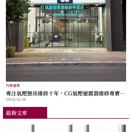
汽車產業
專注氣壓懸吊維修十年，CG氣壓避震器維修專賣店
2025/12/10
以專業檢測回應高級進口車主需求
最新文章