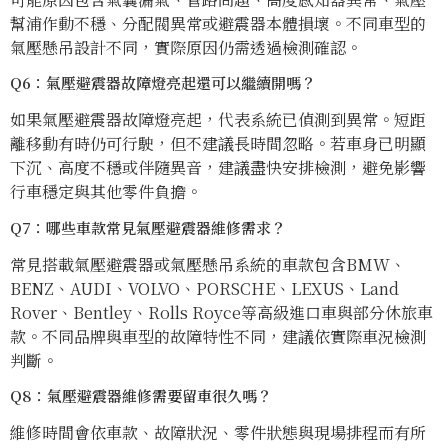
幫浦作動不穩、分配閥異常或避震器本體損壞。不同車型的
氣壓懸吊設計不同，實際原因仍需透過檢測確認。
Q6：氣壓避震器故障燈亮起還可以繼續開嗎？
如果氣壓避震器故障燈亮起，代表系統已偵測到異常。短距
離移動有時仍可行駛，但不建議長時間忽略。若車身已明顯
下沉、高度不穩或伴隨異音，建議盡快安排檢測，避免影響
行車穩定與其他零件負擔。
Q7：哪些車款常見氣壓避震器維修需求？
常見搭載氣壓避震器或氣壓懸吊系統的車款包含BMW、
BENZ、AUDI、VOLVO、PORSCHE、LEXUS、Land
Rover、Bentley、Rolls Royce等高級進口車與部分休旅車
款。不同品牌與車型的故障特性不同，建議依實際車況檢測
判斷。
Q8：氣壓避震器維修需要留車很久嗎？
維修時間會依車款、故障狀況、零件狀態與現場排程而有所