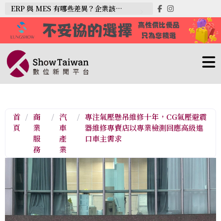
ERP 與 MES 有哪些差異？企業該如何選擇？
首
/
商
/
汽
/
專注氣壓懸吊維修十年，CG氣壓避震
頁
業
車
器維修專賣店以專業檢測回應高級進
服
產
口車主需求
務
業