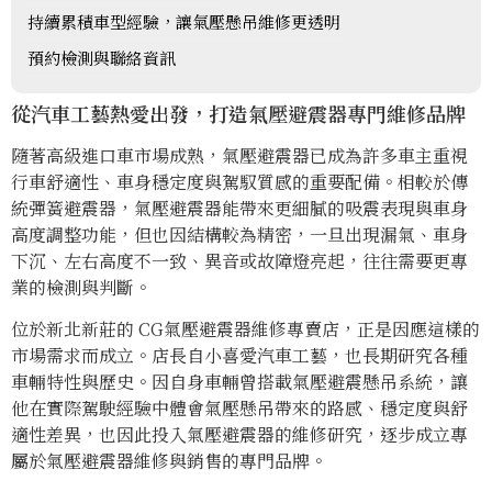
持續累積車型經驗，讓氣壓懸吊維修更透明
預約檢測與聯絡資訊
從汽車工藝熱愛出發，打造氣壓避震器專門維修品牌
隨著高級進口車市場成熟，氣壓避震器已成為許多車主重視
行車舒適性、車身穩定度與駕馭質感的重要配備。相較於傳
統彈簧避震器，氣壓避震器能帶來更細膩的吸震表現與車身
高度調整功能，但也因結構較為精密，一旦出現漏氣、車身
下沉、左右高度不一致、異音或故障燈亮起，往往需要更專
業的檢測與判斷。
位於新北新莊的 CG氣壓避震器維修專賣店，正是因應這樣的
市場需求而成立。店長自小喜愛汽車工藝，也長期研究各種
車輛特性與歷史。因自身車輛曾搭載氣壓避震懸吊系統，讓
他在實際駕駛經驗中體會氣壓懸吊帶來的路感、穩定度與舒
適性差異，也因此投入氣壓避震器的維修研究，逐步成立專
屬於氣壓避震器維修與銷售的專門品牌。