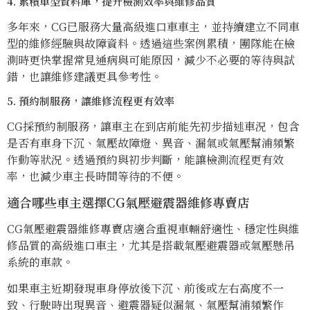
4. 累積車型資料庫，提升檢測效率與維修品質
多年來，CG已服務大量高級進口車車主，並持續建立不同車
型的維修經驗與故障資料。透過這些案例累積，團隊能在檢
測時更快掌握常見通病與可能原因，減少不必要的等待與試
錯，也讓維修建議更具參考性。
5. 預約制服務，讓維修流程更有效率
CG採預約制服務，讓車主在到店前能先初步描述車況，包含
是否有車身下沉、氣壓故障燈、異音、漏氣或氣壓幫浦頻繁
作動等狀況。透過預約與初步判斷，能讓檢測流程更有效
率，也減少車主長時間等待的不便。
適合哪些車主選擇CG氣壓避震器維修專賣店
CG氣壓避震器維修專賣店適合重視車輛舒適性、穩定性與維
修品質的高級進口車主，尤其是搭載氣壓避震器或氣壓懸吊
系統的車款。
如果車主近期發現車身停放後下沉、前後或左右高度不一
致、行駛時出現異音、避震器疑似漏氣、氣壓幫浦頻繁作