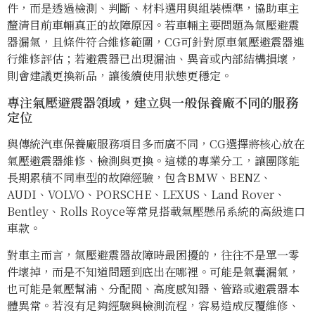
件，而是透過檢測、判斷、材料選用與組裝標準，協助車主
釐清目前車輛真正的故障原因。若車輛主要問題為氣壓避震
器漏氣，且條件符合維修範圍，CG可針對原車氣壓避震器進
行維修評估；若避震器已出現漏油、異音或內部結構損壞，
則會建議更換新品，讓後續使用狀態更穩定。
專注氣壓避震器領域，建立與一般保養廠不同的服務
定位
與傳統汽車保養廠服務項目多而廣不同，CG選擇將核心放在
氣壓避震器維修、檢測與更換。這樣的專業分工，讓團隊能
長期累積不同車型的故障經驗，包含BMW、BENZ、
AUDI、VOLVO、PORSCHE、LEXUS、Land Rover、
Bentley、Rolls Royce等常見搭載氣壓懸吊系統的高級進口
車款。
對車主而言，氣壓避震器故障時最困擾的，往往不是單一零
件壞掉，而是不知道問題到底出在哪裡。可能是氣囊漏氣，
也可能是氣壓幫浦、分配閥、高度感知器、管路或避震器本
體異常。若沒有足夠經驗與檢測流程，容易造成反覆維修、