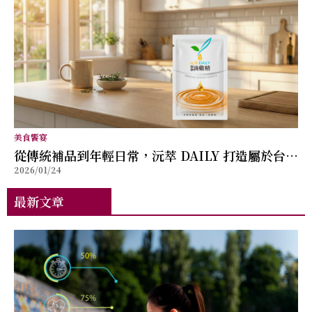
美食饗宴
從傳統補品到年輕日常，沅萃 DAILY 打造屬於台灣
2026/01/24
的滴雞精新形象
最新文章