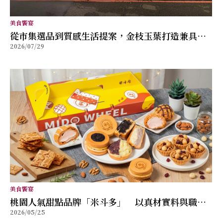
美食饗宴
從市集選品到質感生活提案，金枝玉葉打造兼具風
2026/07/29
格與舒適的女性穿搭品牌
美食饗宴
桃園人氣甜點品牌「米斗多」 以真材實料與職人
2026/05/25
精神打造值得分享的幸福味道