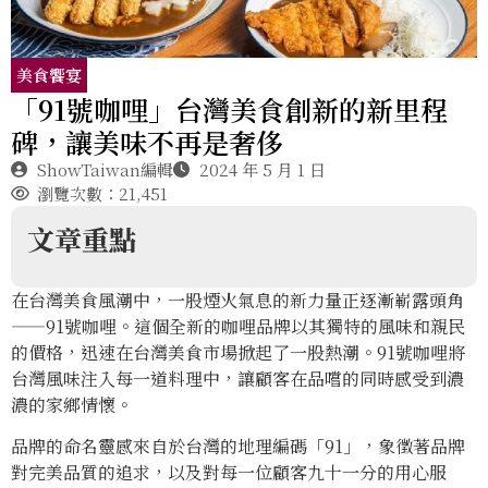
美食饗宴
「91號咖哩」台灣美食創新的新里程
碑，讓美味不再是奢侈
ShowTaiwan編輯
2024 年 5 月 1 日
瀏覽次數：21,451
文章重點
在台灣美食風潮中，一股煙火氣息的新力量正逐漸嶄露頭角
——91號咖哩。這個全新的咖哩品牌以其獨特的風味和親民
的價格，迅速在台灣美食市場掀起了一股熱潮。91號咖哩將
台灣風味注入每一道料理中，讓顧客在品嚐的同時感受到濃
濃的家鄉情懷。
品牌的命名靈感來自於台灣的地理編碼「91」，象徵著品牌
對完美品質的追求，以及對每一位顧客九十一分的用心服