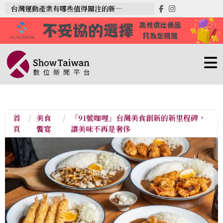
台灣運動產業有哪些值得關注的新趨勢？
首
/
美食
/
「91號咖哩」台灣美食創新的新里程碑，
頁
饗宴
讓美味不再是奢侈