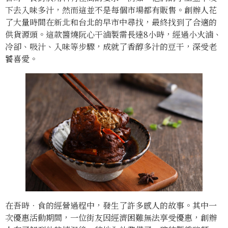
下去入味多汁，然而這並不是每個市場都有販售。創辦人花
了大量時間在新北和台北的早市中尋找，最終找到了合適的
供貨源頭。這款醬燒阮心干滷製需長達8小時，經過小火滷、
冷卻、吸汁、入味等步驟，成就了香醇多汁的豆干，深受老
饕喜愛。
在吾時．食的經營過程中，發生了許多感人的故事。其中一
次優惠活動期間，一位街友因經濟困難無法享受優惠，創辦