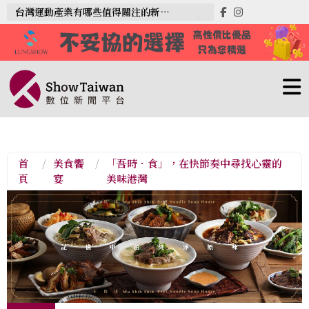
台灣運動產業有哪些值得關注的新趨勢？
首
/
美食饗
/
「吾時．食」，在快節奏中尋找心靈的
頁
宴
美味港灣