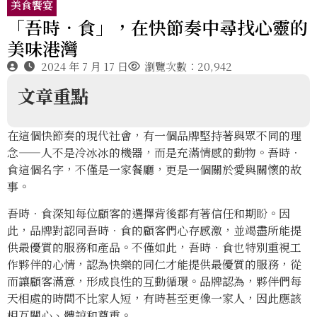
美食饗宴
「吾時．食」，在快節奏中尋找心靈的
美味港灣
2024 年 7 月 17 日
瀏覽次數：20,942
文章重點
在這個快節奏的現代社會，有一個品牌堅持著與眾不同的理
念——人不是冷冰冰的機器，而是充滿情感的動物。吾時．
食這個名字，不僅是一家餐廳，更是一個關於愛與關懷的故
事。
吾時．食深知每位顧客的選擇背後都有著信任和期盼。因
此，品牌對認同吾時．食的顧客們心存感激，並竭盡所能提
供最優質的服務和產品。不僅如此，吾時．食也特別重視工
作夥伴的心情，認為快樂的同仁才能提供最優質的服務，從
而讓顧客滿意，形成良性的互動循環。品牌認為，夥伴們每
天相處的時間不比家人短，有時甚至更像一家人，因此應該
相互關心、體諒和尊重。