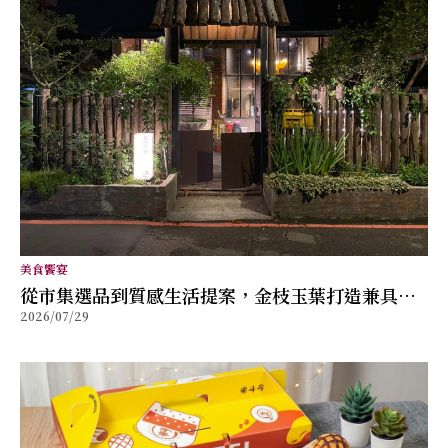
美食饗宴
從市集選品到質感生活提案，金枝玉葉打造兼具風
2026/07/29
格與舒適的女性穿搭品牌