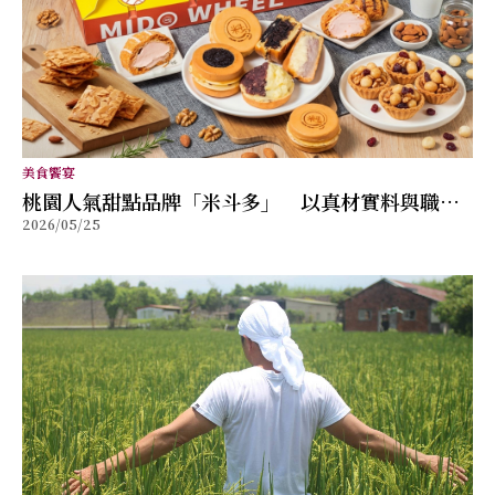
美食饗宴
桃園人氣甜點品牌「米斗多」 以真材實料與職人
2026/05/25
精神打造值得分享的幸福味道