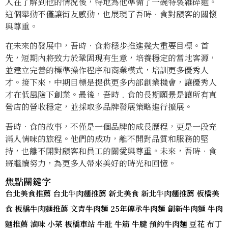
人在了解到他的情況後，特地為他準備了一碗特製雜碎麵。
這個舉動不僅讓街友感動，也展現了吾時．食對顧客的關懷
與尊重。
在未來的發展中，吾時．食將穩步推進幾大重要目標。首
先，短期內將致力於鞏固現有生意，培養穩定的當地客源，
並建立完善的標準操作程序和商業模式，培訓更多優秀人
才。接下來，中期目標是提供更多內部創業機會，讓優秀人
才在低風險下創業。最後，吾時﹒食的長期願景是讓所有直
營店的營收穩定，並採取多品牌發展策略進行擴展。
吾時．食的故事，不僅是一個品牌的成長歷程，更是一段充
滿人情味的旅程。他們的成功，離不開對品質和服務的堅
持，也離不開對顧客和員工的關愛與尊重。未來，吾時．食
將繼續努力，為更多人帶來美好的時光和回憶。
焦點關鍵字
台北美食推薦 台北牛肉麵推薦 新北美食 新北牛肉麵推薦 板橋美
食 板橋牛肉麵推薦 文青牛肉麵 25年傳承牛肉麵 創新牛肉麵 牛肉
麵推薦 滷味 小菜 板橋車站 牛肚 牛筋 牛腱 預約牛肉麵 豆花 布丁