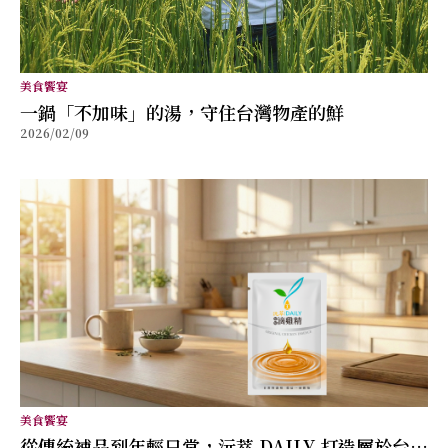
美食饗宴
⼀鍋「不加味」的湯，守住台灣物產的鮮
2026/02/09
美食饗宴
從傳統補品到年輕日常，沅萃 DAILY 打造屬於台灣