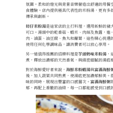
氛圍。柔和的燈光與背景音樂營造出舒適的用餐
食體驗。店內提供極具代表性的米粉湯，更有多
傳承與創新。
切仔米粉湯
是這家店的主打料理，選用新鮮的豬
可口。湯頭中的乾香菇、蝦米、肉絲及魚露，進
肉、滷蛋、油豆腐、魚丸和蘿蔔，這些精心挑選
使用任何化學調味品，讓消費者可以放心享用。
另一道值得推薦的招牌料理是
芋頭奶味米粉湯
，
煮，釋放出濃郁的天然香氣，與綿密細膩的湯底
對於海鮮愛好者來說，
海鮮米粉蝦湯
與
富滿海鮮
後，加入蔬菜共同熬煮，使湯底更加濃郁鮮美。
味的同時，展現出豐富的口感層次。
富滿海鮮粥
郁，再配上香脆的油條，每一口都能感受到口感