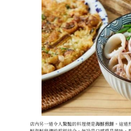
店內另一道令人驚豔的料理便是
海鮮煎餅
。這道
鮮海鮮與傳統煎餅結合，無論是口感還是風味，