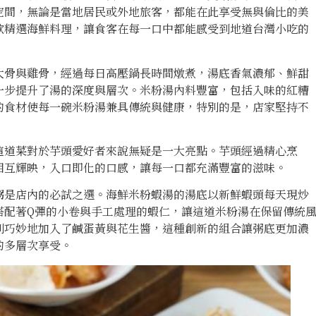
空間，無論是當地居民或外地旅客，都能在此享受無與倫比的美
款精選海鮮料理，讓食客在每一口中都能感受到地道台灣小吃的
大骨與雞骨，經過每日高壓鍋長時間燉煮，湯底香氣濃郁、鮮甜
一步提升了湯的深度與層次。米粉湯內料豐富，包括入味的紅糟
的食材使每一碗米粉湯兼具傳統與健康，特別的是，店家堅持不
這道菜對於芋頭愛好者來說無疑是一大亮點。芋頭經過精心烹
相互輝映，入口即化的口感，讓每一口都充滿豐富的滋味。
粥
是店內的必試之選。海鮮米粉蝦湯的湯底以新鮮蝦頭每天現炒
搭配著Q彈的小卷與手工處理的蝦仁，讓這道米粉湯在保留傳統
則巧妙地加入了鹹蛋黃與花生醬，這種創新的組合讓粥底更加濃
的多層次享受。