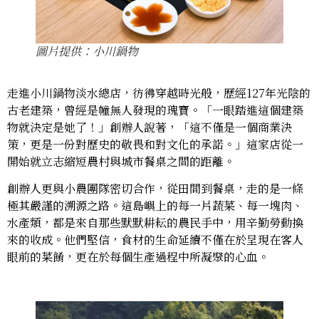
圖片提供：小川鍋物
走進小川鍋物淡水總店，彷彿穿越時光般，歷經127年光陰的
古老建築，曾經是幢無人發現的瑰寶。「一眼踏進這個建築
物就決定是她了！」創辦人說著，「這不僅是一個商業決
策，更是一份對歷史的敬畏和對文化的承諾。」這家店從一
開始就立志縮短農村與城市餐桌之間的距離。
創辦人更與小農團隊密切合作，從田間到餐桌，走的是一條
極其嚴謹的溯源之路。這島嶼上的每一片蔬菜、每一塊肉、
水產類，都是來自那些默默耕耘的農民手中，用辛勤勞動換
來的收成。他們堅信，食材的生命延續不僅在於呈現在客人
眼前的菜餚，更在於每個生產過程中所凝聚的心血。