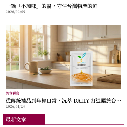
⼀鍋「不加味」的湯，守住台灣物產的鮮
2026/02/09
美食饗宴
從傳統補品到年輕日常，沅萃 DAILY 打造屬於台灣
2026/01/24
的滴雞精新形象
最新文章