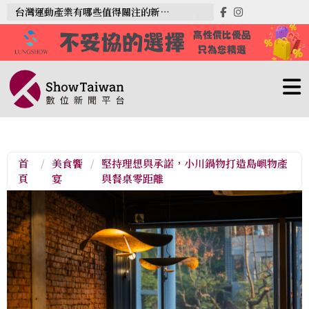
台灣運動產業有哪些值得關注的新趨勢？
首
/
美食饗
/
堅持理想與承諾，小川鍋物打造島嶼物產
頁
宴
與餐桌零距離