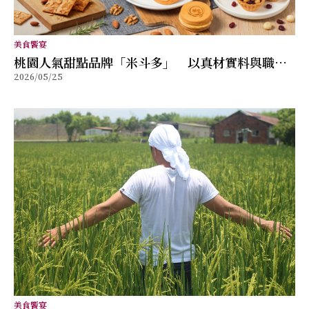
美食饗宴
桃園人氣甜點品牌「米斗多」 以真材實料與職人
2026/05/25
精神打造值得分享的幸福味道
美食饗宴