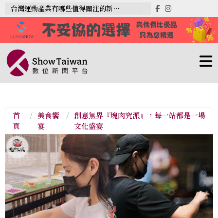
台灣運動產業有哪些值得關注的新趨勢？
首
/
美食饗
/
創意無界『塊肉究派』，每一站都是一場
頁
宴
文化盛宴