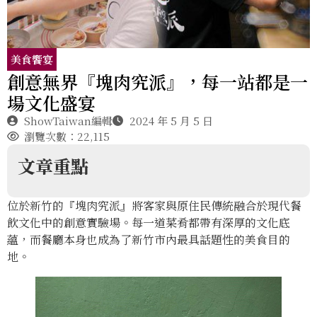
美食饗宴
創意無界『塊肉究派』，每一站都是一
場文化盛宴
ShowTaiwan編輯
2024 年 5 月 5 日
瀏覽次數：22,115
文章重點
位於新竹的『塊肉究派』將客家與原住民傳統融合於現代餐
飲文化中的創意實驗場。每一道菜肴都帶有深厚的文化底
蘊，而餐廳本身也成為了新竹市內最具話題性的美食目的
地。