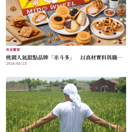
美食饗宴
桃園人氣甜點品牌「米斗多」 以真材實料與職人
2026/05/25
精神打造值得分享的幸福味道