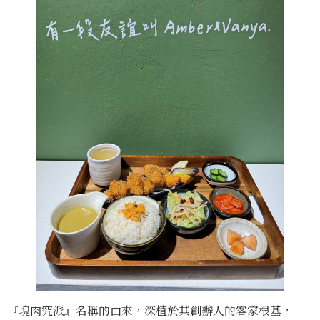
『塊肉究派』名稱的由來，深植於其創辦人的客家根基，