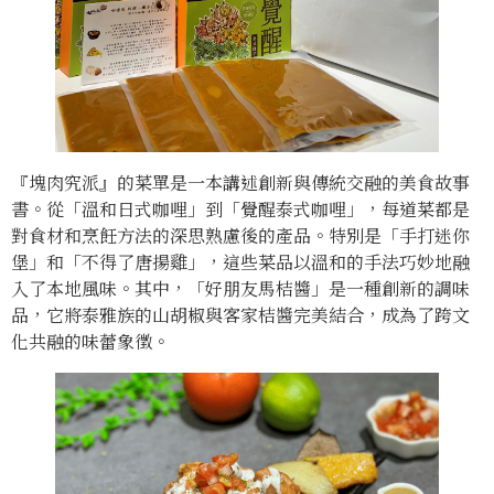
『塊肉究派』的菜單是一本講述創新與傳統交融的美食故事
書。從「溫和日式咖哩」到「覺醒泰式咖哩」，每道菜都是
對食材和烹飪方法的深思熟慮後的產品。特別是「手打迷你
堡」和「不得了唐揚雞」，這些菜品以溫和的手法巧妙地融
入了本地風味。其中，「好朋友馬桔醬」是一種創新的調味
品，它將泰雅族的山胡椒與客家桔醬完美結合，成為了跨文
化共融的味蕾象徵。