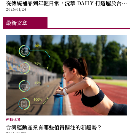
從傳統補品到年輕日常，沅萃 DAILY 打造屬於台灣
2026/01/24
的滴雞精新形象
最新文章
運動休閒
台灣運動產業有哪些值得關注的新趨勢？