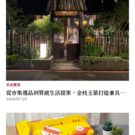
美食饗宴
從市集選品到質感生活提案，金枝玉葉打造兼具風
2026/07/29
格與舒適的女性穿搭品牌