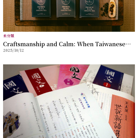
未分類
Craftsmanship and Calm: When Taiwanese
2025/10/12
Tea Tradition Meets Boston’s South End
Design Culture