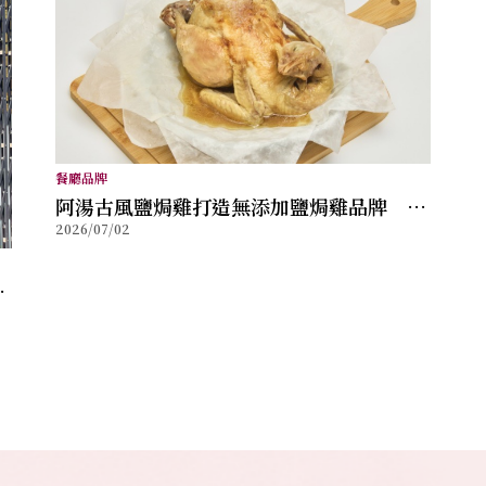
餐廳品牌
阿湯古風鹽焗雞打造無添加鹽焗雞品牌 榮
2026/07/02
獲國際美食獎項肯定
甜
為