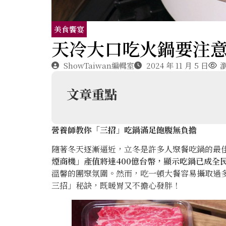
美食饗宴
天冷大口吃火鍋要注
ShowTaiwan編輯室
2024 年 11 月 5 日
瀏
文章重點
營養師教你「三招」吃鍋滿足飽腹無負擔
隨著冬天逐漸逼近，立冬是許多人聚餐吃鍋的最
煙商機」產值將達400億台幣，顯示吃鍋已成全
溫馨的團聚氛圍。然而，吃一頓大餐容易攝取過
三招」秘訣，既暖胃又不擔心發胖！