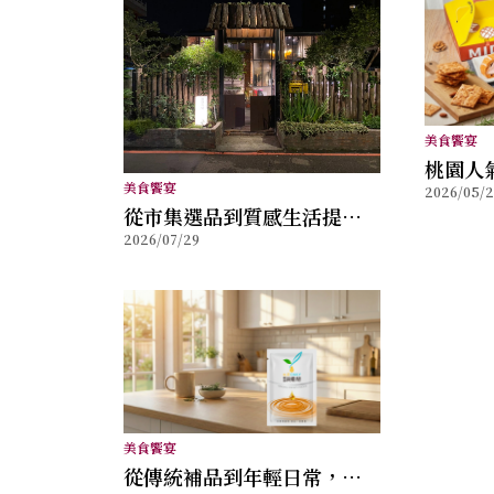
美食饗宴
桃園人
美食饗宴
2026/05/
多」 
從市集選品到質感生活提
神打造
2026/07/29
案，金枝玉葉打造兼具風格
與舒適的女性穿搭品牌
美食饗宴
從傳統補品到年輕日常，沅