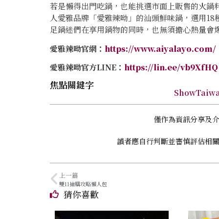
若是懶得出門吃鍋，也能挑選市面上販售的火鍋
人愛雅品牌「愛雅辣呦」的汕頭鮮味鍋，選用18
足鍋迷們在享用鍋物的同時，也無須擔心熱量會
愛雅辣呦官網：
https://www.aiyalayo.com/
愛雅辣呦官方LINE：
https://lin.ee/vb9XfHQ
焦點關鍵字
ShowTai
僅作為資訊分享及
讀者應自行判斷並審慎評估相
上一篇
雙11搶購攻略懶人包
猜你喜歡