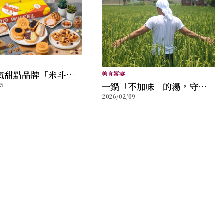
氣甜點品牌「米斗
美食饗宴
⼀鍋「不加味」的湯，守住
25
以真材實料與職人精
2026/02/09
台灣物產的鮮
值得分享的幸福味道