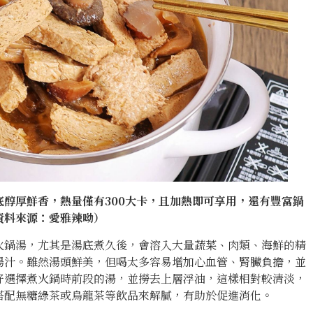
醇厚鮮香，熱量僅有300大卡，且加熱即可享用，還有豐富鍋
資料來源：愛雅辣呦）
火鍋湯，尤其是湯底煮久後，會溶入大量蔬菜、肉類、海鮮的精
湯汁。雖然湯頭鮮美，但喝太多容易增加心血管、腎臟負擔，並
好選擇煮火鍋時前段的湯，並撈去上層浮油，這樣相對較清淡，
搭配無糖綠茶或烏龍茶等飲品來解膩，有助於促進消化。